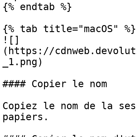
{% endtab %}

{% tab title="macOS" %}

![]
(https://cdnweb.devolut
_1.png)

#### Copier le nom

Copiez le nom de la ses
papiers.
