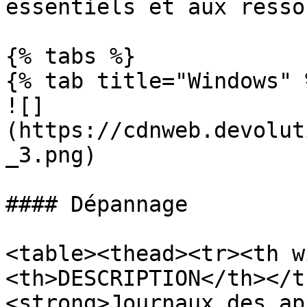
essentiels et aux resso
{% tabs %}

{% tab title="Windows" %
![]
(https://cdnweb.devolut
_3.png)

#### Dépannage

<table><thead><tr><th w
<th>DESCRIPTION</th></t
<strong>Journaux des ap