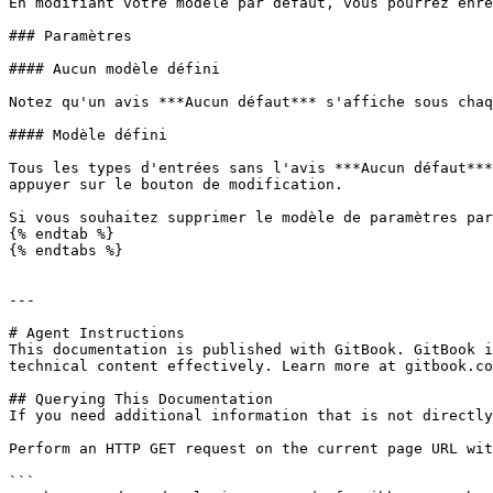
En modifiant votre modèle par défaut, vous pourrez enre
### Paramètres

#### Aucun modèle défini

Notez qu'un avis ***Aucun défaut*** s'affiche sous chaq
#### Modèle défini

Tous les types d'entrées sans l'avis ***Aucun défaut***
appuyer sur le bouton de modification.

Si vous souhaitez supprimer le modèle de paramètres par
{% endtab %}

{% endtabs %}

---

# Agent Instructions

This documentation is published with GitBook. GitBook i
technical content effectively. Learn more at gitbook.co
## Querying This Documentation

If you need additional information that is not directly
Perform an HTTP GET request on the current page URL wit
```
