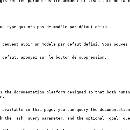
gistrer les paramètres fréquemment utilisés lors de la c
ue type qui n'a pas de modèle par défaut défini.

 peuvent avoir un modèle par défaut défini. Vous pouvez 
 défaut, appuyez sur le bouton de suppression.

s the documentation platform designed so that both human
m.

 available in this page, you can query the documentation
h the `ask` query parameter, and the optional `goal` que