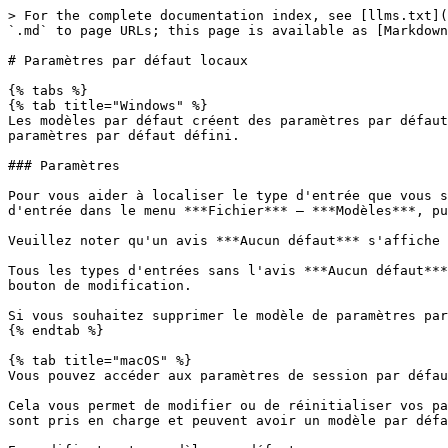
> For the complete documentation index, see [llms.txt](
`.md` to page URLs; this page is available as [Markdown
# Paramètres par défaut locaux

{% tabs %}

{% tab title="Windows" %}

Les modèles par défaut créent des paramètres par défaut
paramètres par défaut défini.

### Paramètres

Pour vous aider à localiser le type d'entrée que vous s
d'entrée dans le menu ***Fichier*** – ***Modèles***, pu
Veuillez noter qu'un avis ***Aucun défaut*** s'affiche 
Tous les types d'entrées sans l'avis ***Aucun défaut***
bouton de modification.

Si vous souhaitez supprimer le modèle de paramètres par
{% endtab %}

{% tab title="macOS" %}

Vous pouvez accéder aux paramètres de session par défau
Cela vous permet de modifier ou de réinitialiser vos pa
sont pris en charge et peuvent avoir un modèle par défa