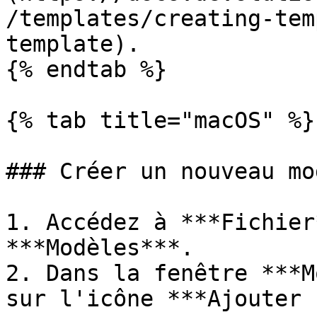
/templates/creating-tem
template).

{% endtab %}

{% tab title="macOS" %}

### Créer un nouveau mod
1. Accédez à ***Fichier
***Modèles***.

2. Dans la fenêtre ***M
sur l'icône ***Ajouter 