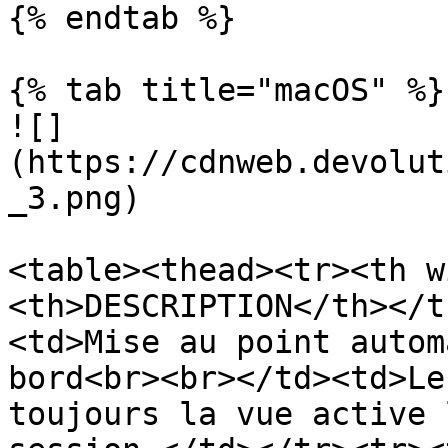
{% endtab %}

{% tab title="macOS" %}

![]
(https://cdnweb.devolut
_3.png)

<table><thead><tr><th w
<th>DESCRIPTION</th></t
<td>Mise au point autom
bord<br><br></td><td>Le
toujours la vue active 