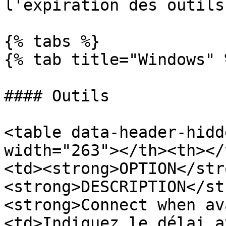
l'expiration des outils.
{% tabs %}

{% tab title="Windows" %
#### Outils

<table data-header-hidd
width="263"></th><th></
<td><strong>OPTION</str
<strong>DESCRIPTION</st
<strong>Connect when av
<td>Indiquez le délai a