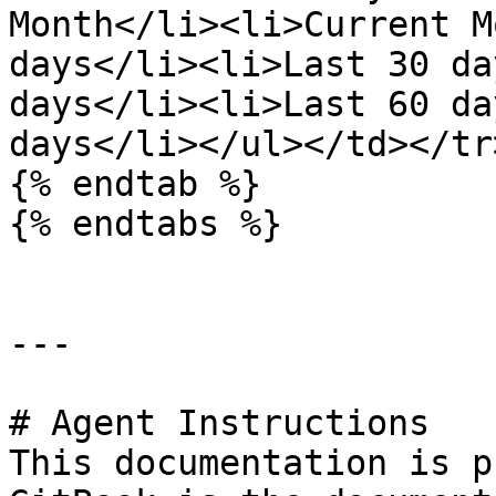
Month</li><li>Current M
days</li><li>Last 30 da
days</li><li>Last 60 da
days</li></ul></td></tr
{% endtab %}

{% endtabs %}

---

# Agent Instructions

This documentation is p