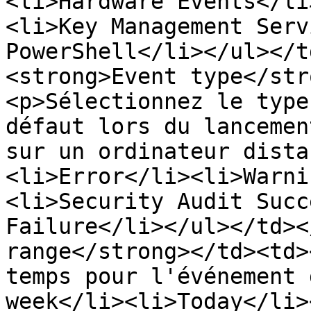
<li>Hardware Events</li
<li>Key Management Serv
PowerShell</li></ul></t
<strong>Event type</str
<p>Sélectionnez le type
défaut lors du lancemen
sur un ordinateur dista
<li>Error</li><li>Warni
<li>Security Audit Succ
Failure</li></ul></td><
range</strong></td><td>
temps pour l'événement 
week</li><li>Today</li>