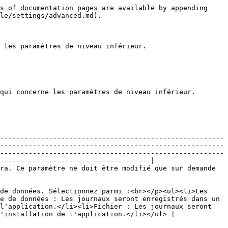
                    |
| **Afficher l'intégration au démarrage**                                        | Activez cette option pour afficher l'intégration de l'application au démarrage.                                                                                                                                                                                                                                                                                |
| **Utiliser Devolutions Updater**                                               | Ne modifiez cette option que sur demande de notre équipe du support client.                                                                                                                                                                                                                                                                                    |
| **Utiliser la compression ZipCrypto (non recommandé)**                         | Activez cette option pour autoriser la compression ZipCrypto dans Remote Desktop Manager. Nous ne recommandons pas d'activer cette option. Voici un article de blogue rédigé par notre équipe de sécurité à ce sujet : [Why you should never use the native .Zip Crypto in Windows](https://blog.devolutions.net/2020/08/why-you-should-never-use-zipcrypto/). |

#### Authentification <a href="#authentication" id="authentication"></a>

| Option                                                                                | Description                                                                                                                                                                                                                                                                                                                                                                                                                                                                                                                                                                                                                                                                                         |
| ------------------------------------------------------------------------------------- | --------------------------------------------------------------------------------------------------------------------------------------------------------------------------------------------------------------------------------------------------------------------------------------------------------------------------------------------------------------------------------------------------------------------------------------------------------------------------------------------------------------------------------------------------------------------------------------------------------------------------------------------------------------------------------------------------- |
| **Se connecter au compte Devolutions à l'aide du flux de code d'autorisation**        | Lorsque cette option est activée, Remote Desktop Manager utilise le flux de code d'autorisation OAuth 2.0 pour l'authe