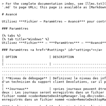
> For the complete documentation index, see [llms.txt](https://docs.devolutions.net/llms.txt). Markdown versions of documentation pages are available by appending `.md` to page URLs; this page is available as [Markdown](https://docs.devolutions.net/rdm/fr/ribbon-menu-bar/file/settings/advanced.md).

# Avancé

Utilisez ***Fichier – Paramètres – Avancé*** pour contrôler le comportement de l'application en ce qui concerne les paramètres de niveau inférieur.

### Paramètres

{% tabs %}
{% tab title="Windows" %}
Utilisez ***Fichier*** – ***Paramètres*** – ***Avancé*** pour contrôler le comportement de l'application en ce qui concerne les paramètres de niveau inférieur.

### Paramètres <a href="#settings" id="settings"></a>

| OPTION                 | DESCRIPTION                                                                                                                                                                                                                                                                                                                                                                                                                                                                                                                                                                                                                                |
| ---------------------- | ------------------------------------------------------------------------------------------------------------------------------------------------------------------------------------------------------------------------------------------------------------------------------------------------------------------------------------------------------------------------------------------------------------------------------------------------------------------------------------------------------------------------------------------------------------------------------------------------------------------------------------------ |
| **Niveau de débogage** | Définissez le niveau des informations de débogage que Remote Desktop Manager capturera. Ce paramètre ne doit être modifié que sur demande d'un technicien du support client Devolutions, car il pourrait ralentir votre système.                                                                                                                                                                                                                                                                                                                                                                                                           |
| **Journaux**           | <p>Les journaux peuvent être enregistrés dans un fichier ou dans un fichier de base de données. Sélectionnez parmi :<br></p><ul><li>Les deux : Les journaux seront enregistrés dans un fichier texte et dans un fichier de base de données.</li><li>Base de données : Les journaux seront enregistrés dans un fichier nommé <code>RemoteDesktopManager.log.db</code>. Le fichier se trouve dans le dossier d'installation de l'application.</li><li>Fichier : Les journaux seront enregistrés dans un fichier nommé <code>RemoteDesktopManager.log</code>. Le fichier se trouve dans le dossier d'installation de l'application.</li></ul> |

#### Application <a href="#application" id="application"></a>

| Option  