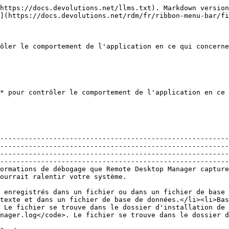
                                                                       | Description                                                                                                                                                                                                                                                                                                                                                    |
| ------------------------------------------------------------------------------ | -------------------------------------------------------------------------------------------------------------------------------------------------------------------------------------------------------------------------------------------------------------------------------------------------------------------------------------------------------------- |
| **Ajouter un dossier dans la hiérarchie lors d'un ajout en lot**               | Lors de l'ajout de dossiers en lot, selon l'option choisie, les dossiers seront tous créés au même niveau ou seront des enfants du dossier précédent.                                                                                                                                                                                                          |
| **Autoriser plusieurs instances**                                              | Autorisez l'exécution simultanée de plusieurs instances de Remote Desktop Manager. Cette pratique n'est pas recommandée.                                                                                                                                                                                                                                       |
| **Autoriser un espace de travail non mis à niveau**                            | Permettre à Remote Desktop Manager de fonctionner sur un espace de travail plus ancien qui n'a pas été mis à niveau.                                                                                                                                                                                                                                           |
| **Autoriser RDM à enregistrer la position de la fenêtre sur plusieurs écrans** | Permet à Remote Desktop Manager de mémoriser et de restaurer la position de sa fenêtre sur plusieurs moniteurs.                                                                                                                                                                                                                                                |
| **Vérifier le contenu en focus lors de l'activation RDP**                      | Si une session RDP demande le focus, elle amènera Remote Desktop Manager au premier plan en lui donnant le focus.                                                                                                                                                                                                                                              |
| **Mettre le contenu en focus lors de l'activation de l'application**           | Définit le focus sur la dernière session intégrée lorsque l'application est activée.                                                                                                                                                                                                                                                       