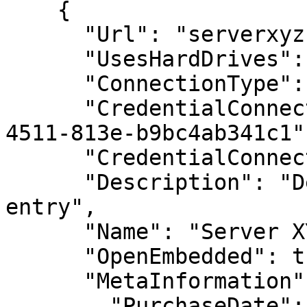
    {

      "Url": "serverxyz.domain.loc",

      "UsesHardDrives": false,

      "ConnectionType": "RDPConfigured",

      "CredentialConnectionID": "d2fe9656-d3dd-
4511-813e-b9bc4ab341c1",
      "CredentialConnectionSavedPath": "Bob",

      "Description": "Description of this RDP 
entry",

      "Name": "Server XYZ",

      "OpenEmbedded": true,

      "MetaInformation": {

        "PurchaseDate": "20XX-XX-XX",
