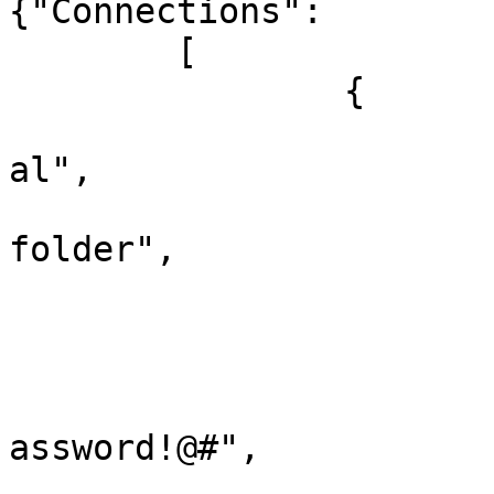
{"Connections":

	[

		{

			"ConnectionType":"Creden
al",

			"Group":"My credentials
folder",

			"Name":"User",
			"Credentials":
			{
				"Password":
assword!@#",

				"UserName":