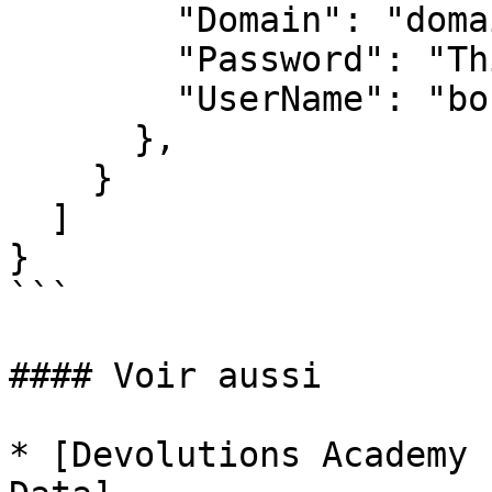
        "Domain": "domain",

        "Password": "ThisIsAPassword!@#",

        "UserName": "bob"

      },

    }

  ]

}

```

#### Voir aussi

* [Devolutions Academy 