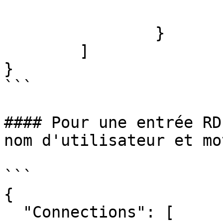
			}
		}

	]

}

```

#### Pour une entrée RD
nom d'utilisateur et mo
```

{

  "Connections": [
