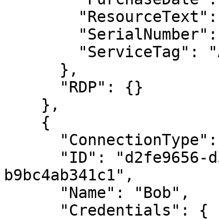
        "ResourceText": "Resource",

        "SerialNumber": "AV123-456-7890",

        "ServiceTag": "AV7890"

      },

      "RDP": {}

    },

    {

      "ConnectionType": "Credential",

      "ID": "d2fe9656-d3dd-4511-813e-
b9bc4ab341c1",

      "Name": "Bob",

      "Credentials": {
