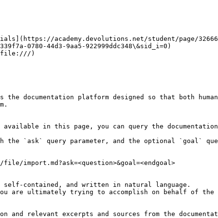
ials](https://academy.devolutions.net/student/page/32666
339f7a-0780-44d3-9aa5-922999ddc348\&sid_i=0)

file:///)

s the documentation platform designed so that both human
m.

 available in this page, you can query the documentation
h the `ask` query parameter, and the optional `goal` que
/file/import.md?ask=<question>&goal=<endgoal>

 self-contained, and written in natural language.

ou are ultimately trying to accomplish on behalf of the 
on and relevant excerpts and sources from the documentat