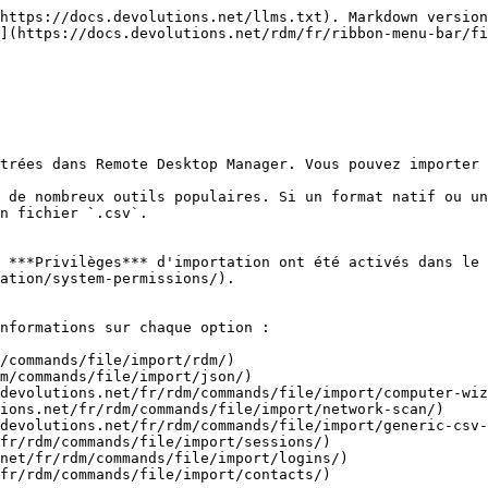
https://docs.devolutions.net/llms.txt). Markdown version
](https://docs.devolutions.net/rdm/fr/ribbon-menu-bar/fi
trées dans Remote Desktop Manager. Vous pouvez importer 
 de nombreux outils populaires. Si un format natif ou un
n fichier `.csv`.

 ***Privilèges*** d'importation ont été activés dans le 
ation/system-permissions/).

nformations sur chaque option :

/commands/file/import/rdm/)

m/commands/file/import/json/)

devolutions.net/fr/rdm/commands/file/import/computer-wiz
ions.net/fr/rdm/commands/file/import/network-scan/)

devolutions.net/fr/rdm/commands/file/import/generic-csv-
fr/rdm/commands/file/import/sessions/)

net/fr/rdm/commands/file/import/logins/)

fr/rdm/commands/file/import/contacts/)
