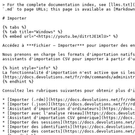
> For the complete documentation index, see [llms.txt](
`.md` to page URLs; this page is available as [Markdown
# Importer

{% tabs %}

{% tab title="Windows" %}

{% embed url="<https://youtu.be/ditrtJE1KlU>" %}

Accédez à ***Fichier – Importer*** pour importer des en
Nous prenons en charge les formats d'importation natifs
assistants d'importation CSV pour importer à partir d'u
{% hint style="info" %}

La fonctionnalité d'importation n'est active que si les
(https://docs.devolutions.net/fr/rdm/commands/administr
{% endhint %}

Consultez les rubriques suivantes pour obtenir plus d'i
* [Importer (.rdm)](https://docs.devolutions.net/fr/rdm
* [Importer (.json)](https://docs.devolutions.net/fr/rd
* [Assistant d'importation d'ordinateurs](https://docs.
* [Importer avec l'analyse réseau](https://docs.devolut
* [Assistant d'importation CSV générique](https://docs.
* [Importer des sessions](https://docs.devolutions.net/
* [Importer des identifiants](https://docs.devolutions.
* [Importer des contacts](https://docs.devolutions.net/