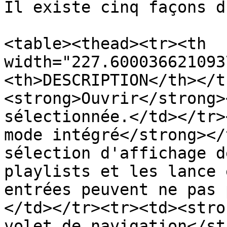
Il existe cinq façons d
<table><thead><tr><th 
width="227.600036621093
<th>DESCRIPTION</th></t
<strong>Ouvrir</strong>
sélectionnée.</td></tr>
mode intégré</strong></
sélection d'affichage d
playlists et les lance 
entrées peuvent ne pas 
</td></tr><tr><td><stro
volet de navigation</st