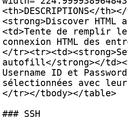
width="224.999938964843
<th>DESCRIPTIONS</th></
<strong>Discover HTML a
<td>Tente de remplir le
connexion HTML des entr
</tr><tr><td><strong>Se
autofill</strong></td><
Username ID et Password
sélectionnées avec leur
</tr></tbody></table>

### SSH
