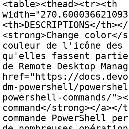
<table><thead><tr><th 
width="270.600036621093
<th>DESCRIPTIONS</th></
<strong>Change color</s
couleur de l'icône des 
qu'elles fassent partie
de Remote Desktop Manag
href="https://docs.devo
dm-powershell/powershel
powershell-commands/"><
command</strong></a></t
commande PowerShell per
de nombreuses opération