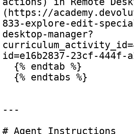
actions) in Remote Desk
(https://academy.devolu
833-explore-edit-specia
desktop-manager?
curriculum_activity_id=
id=e16b2837-23cf-444f-a
  {% endtab %}

  {% endtabs %}

---

# Agent Instructions
