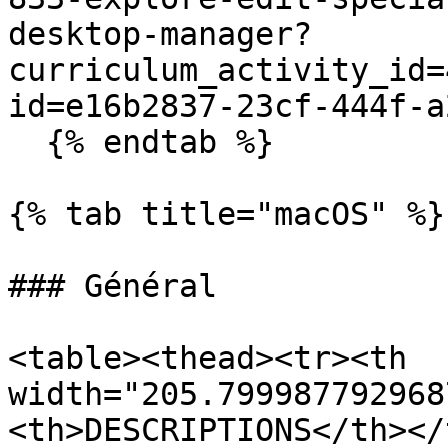
desktop-manager?
curriculum_activity_id=
id=e16b2837-23cf-444f-a
  {% endtab %}

{% tab title="macOS" %}

### Général

<table><thead><tr><th 
width="205.799987792968
<th>DESCRIPTIONS</th></