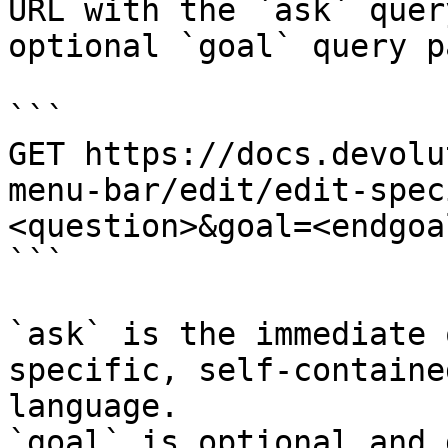
URL with the `ask` quer
optional `goal` query p
```

GET https://docs.devolu
menu-bar/edit/edit-spec
<question>&goal=<endgoal
```

`ask` is the immediate 
specific, self-containe
language.

`goal` is optional and 