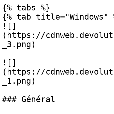
{% tabs %}

{% tab title="Windows" %
![]
(https://cdnweb.devolut
_3.png)

![]
(https://cdnweb.devolut
_1.png)

### Général
