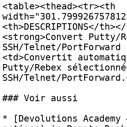
<table><thead><tr><th 
width="301.799926757812
<th>DESCRIPTIONS</th></
<strong>Convert Putty/R
SSH/Telnet/PortForward 
<td>Convertit automatiq
Putty/Rebex sélectionné
SSH/Telnet/PortForward.
### Voir aussi

* [Devolutions Academy 