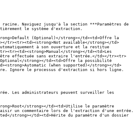
 racine. Naviguez jusqu'à la section ***Paramètres de 
tièrement le système d'extraction.

rong>Default (Optional)</strong></td><td>Offre la 
></tr><tr><td><strong>Not available</strong></td>
utomatiquement à son ouverture et la restitue 
tr><tr><td><strong>Manual</strong></td><td>Les 
 être effectuée sans extraire l'entrée.</td></tr><tr>
Optional</strong></td><td>Offre la possibilité 
d><strong>Automatic (when supported)</strong></td>
re. Ignore le processus d'extraction si hors ligne.
rée. Les administrateurs peuvent surveiller les 
rong>Root</strong></td><td>Utilise le paramètre 
aisir un commentaire lors de l'extraction d'une entrée.
ted</strong></td><td>Hérite du paramètre d'un dossier 