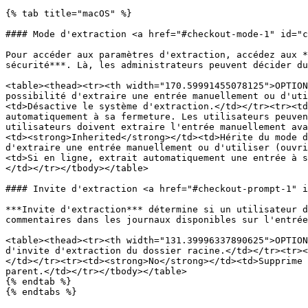
{% tab title="macOS" %}

#### Mode d'extraction <a href="#checkout-mode-1" id="c
Pour accéder aux paramètres d'extraction, accédez aux *
sécurité***. Là, les administrateurs peuvent décider du
<table><thead><tr><th width="170.59991455078125">OPTION
possibilité d'extraire une entrée manuellement ou d'uti
<td>Désactive le système d'extraction.</td></tr><tr><td
automatiquement à sa fermeture. Les utilisateurs peuven
utilisateurs doivent extraire l'entrée manuellement ava
<td><strong>Inherited</strong></td><td>Hérite du mode d
d'extraire une entrée manuellement ou d'utiliser (ouvri
<td>Si en ligne, extrait automatiquement une entrée à s
</td></tr></tbody></table>

#### Invite d'extraction <a href="#checkout-prompt-1" i
***Invite d'extraction*** détermine si un utilisateur d
commentaires dans les journaux disponibles sur l'entrée
<table><thead><tr><th width="131.39996337890625">OPTION
d'invite d'extraction du dossier racine.</td></tr><tr><
</td></tr><tr><td><strong>No</strong></td><td>Supprime 
parent.</td></tr></tbody></table>

{% endtab %}

{% endtabs %}
