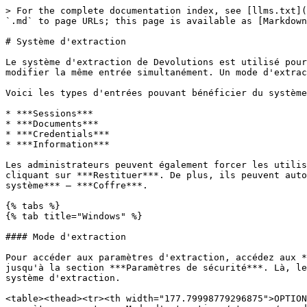
> For the complete documentation index, see [llms.txt](
`.md` to page URLs; this page is available as [Markdown
# Système d'extraction

Le système d'extraction de Devolutions est utilisé pour
modifier la même entrée simultanément. Un mode d'extrac
Voici les types d'entrées pouvant bénéficier du système
* ***Sessions***

* ***Documents***

* ***Credentials***

* ***Information***

Les administrateurs peuvent également forcer les utilis
cliquant sur ***Restituer***. De plus, ils peuvent auto
système*** – ***Coffre***.

{% tabs %}

{% tab title="Windows" %}

#### Mode d'extraction

Pour accéder aux paramètres d'extraction, accédez aux *
jusqu'à la section ***Paramètres de sécurité***. Là, le
système d'extraction.

<table><thead><tr><th width="177.79998779296875">OPTION