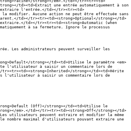
trong>racine</strong></em>.</td></tr><tr><td>
trong></td><td>Extrait une entrée automatiquement à son 
 extraire l'entrée.</td></tr><tr><td>
 la modifier. Aucune action ne peut être effectuée sans 
arent.</td></tr><tr><td><strong>Optional</strong></td>
extraire.</td></tr><tr><td><strong>Automatic (when 
matiquement à sa fermeture. Ignore le processus 
rée. Les administrateurs peuvent surveiller les 
ong>Default</strong></td><td>Utilise le paramètre <em>
te l'utilisateur à saisir un commentaire lors de 
/tr><tr><td><strong>Inherited</strong></td><td>Hérite 
s l'utilisateur à saisir un commentaire lors de 
rong>Default (Off)</strong></td><td>Utilise le 
rong></em>.</td></tr><tr><td><strong>Off</strong></td>
Les utilisateurs peuvent extraire et modifier la même 
le nombre maximal d'utilisateurs pouvant extraire une 