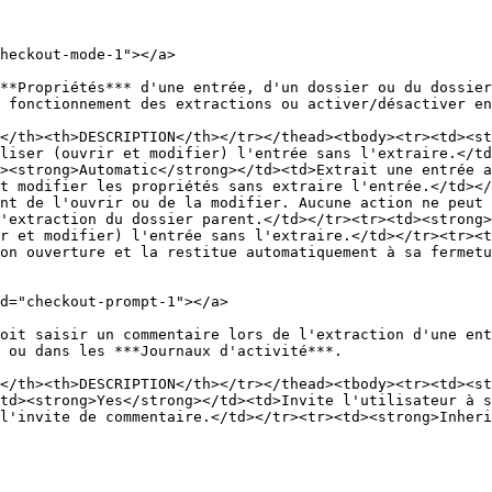
heckout-mode-1"></a>

**Propriétés*** d'une entrée, d'un dossier ou du dossier
 fonctionnement des extractions ou activer/désactiver en
</th><th>DESCRIPTION</th></tr></thead><tbody><tr><td><st
liser (ouvrir et modifier) l'entrée sans l'extraire.</td
><strong>Automatic</strong></td><td>Extrait une entrée a
t modifier les propriétés sans extraire l'entrée.</td></
nt de l'ouvrir ou de la modifier. Aucune action ne peut
'extraction du dossier parent.</td></tr><tr><td><strong>
r et modifier) l'entrée sans l'extraire.</td></tr><tr><t
on ouverture et la restitue automatiquement à sa fermetu
d="checkout-prompt-1"></a>

oit saisir un commentaire lors de l'extraction d'une ent
 ou dans les ***Journaux d'activité***.

</th><th>DESCRIPTION</th></tr></thead><tbody><tr><td><st
td><strong>Yes</strong></td><td>Invite l'utilisateur à s
l'invite de commentaire.</td></tr><tr><td><strong>Inheri