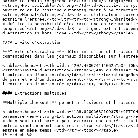
paramètre <em><strong>Mode d'extraction</strong></em> d
<strong>Not available</strong></td><td>Désactive le sys
ouverture et la restitue automatiquement à sa fermeture
<strong>Manual</strong></td><td>Les utilisateurs doiven
extraire l'entrée.</td></tr><tr><td><strong>Inherited</
<td>Offre la possibilité d'extraire une entrée manuelle
supported)</strong></td><td>Si en ligne, extrait automa
d'extraction si hors ligne.</td></tr></tbody></table>

#### Invite d'extraction

***Invite d'extraction*** détermine si un utilisateur d
commentaires dans les journaux disponibles sur l'entrée
<table><thead><tr><th width="207.4000244140625">OPTION<
<strong>Invite d'extraction</strong></em> du dossier ra
l'extraction d'une entrée.</td></tr><tr><td><strong>No<
du paramètre d'un dossier parent.</td></tr><tr><td><str
l'extraction d'une entrée.</td></tr></tbody></table>

#### Extractions multiples

**Multiple checkouts** permet à plusieurs utilisateurs 
<table><thead><tr><th width="138.60003662109375">OPTION
paramètre <em><strong>Extractions multiples</strong></e
<td>Un seul utilisateur peut extraire une entrée à la f
entrée simultanément sans restriction.</td></tr><tr><td
entrée en même temps.</td></tr></tbody></table>

{% endtab %}
