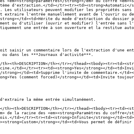
es <em><strong>paramètres</strong></em> du coffre <em><s
tème d'extraction.</td></tr><tr><td><strong>Automatic</s
. Les utilisateurs peuvent modifier les propriétés sans
t extraire l'entrée manuellement avant de l'ouvrir ou de
strong></td><td>Hérite du mode d'extraction du dossier p
ment ou d'utiliser (ouvrir et modifier) l'entrée sans l'
tiquement une entrée à son ouverture et la restitue auto
oit saisir un commentaire lors de l'extraction d'une ent
 ou dans les ***Journaux d'activité***.

/th><th>DESCRIPTION</th></tr></thead><tbody><tr><td><str
cine.</td></tr><tr><td><strong>Yes</strong></td><td>Invi
/strong></td><td>Supprime l'invite de commentaire.</td><
ong>Yes (comment forced)</strong></td><td>Invite toujour
d'extraire la même entrée simultanément.

</th><th>DESCRIPTION</th></tr></thead><tbody><tr><td><st
m> de la racine des <em><strong>Paramètres du coffre</st
ois.</td></tr><tr><td><strong>Infinite</strong></td><td>
><strong>Custom</strong></td><td>Vous permet de définir 