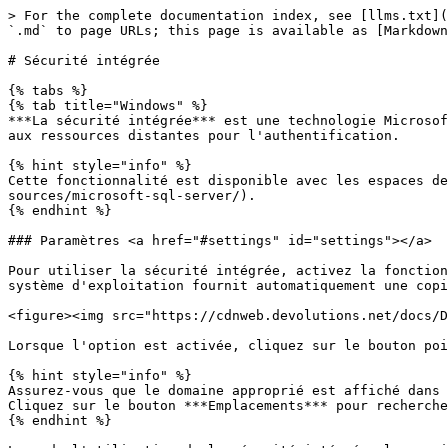
> For the complete documentation index, see [llms.txt](
`.md` to page URLs; this page is available as [Markdown
# Sécurité intégrée

{% tabs %}

{% tab title="Windows" %}

***La sécurité intégrée*** est une technologie Microsof
aux ressources distantes pour l'authentification.

{% hint style="info" %}

Cette fonctionnalité est disponible avec les espaces de
sources/microsoft-sql-server/).

{% endhint %}

### Paramètres <a href="#settings" id="settings"></a>

Pour utiliser la sécurité intégrée, activez la fonction
système d'exploitation fournit automatiquement une copi
<figure><img src="https://cdnweb.devolutions.net/docs/D
Lorsque l'option est activée, cliquez sur le bouton poi
{% hint style="info" %}

Assurez-vous que le domaine approprié est affiché dans 
Cliquez sur le bouton ***Emplacements*** pour recherche
{% endhint %}
