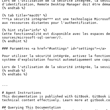
Lors de l'utilisation de la sécurité intégrée, la sessi
d'identification, Remote Desktop Manager doit être déma
{% endtab %}

{% tab title="macOS" %}

***La sécurité intégrée*** est une technologie Microsof
aux ressources distantes pour l'authentification.

{% hint style="info" %}

Cette fonctionnalité est disponible avec les espaces de
sources/microsoft-sql-server/).

{% endhint %}

### Paramètres <a href="#settings" id="settings"></a>

Pour utiliser la sécurité intégrée, activez la fonction
système d'exploitation fournit automatiquement une copi
Lors de l'utilisation de la sécurité intégrée, la sessi
{% endtab %}

{% endtabs %}

---

# Agent Instructions

This documentation is published with GitBook. GitBook i
technical content effectively. Learn more at gitbook.co
## Querying This Documentation
