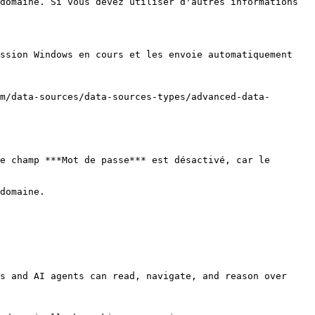
domaine. Si vous devez utiliser d'autres informations 
ssion Windows en cours et les envoie automatiquement 
m/data-sources/data-sources-types/advanced-data-
e champ ***Mot de passe*** est désactivé, car le 
domaine.

s and AI agents can read, navigate, and reason over 