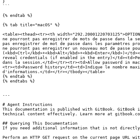
}

```

{% endtab %}

{% tab title="macOS" %}

<table><thead><tr><th width="292.20001220703125">OPTION
ne pourront pas enregistrer de mots de passe dans la se
pas enregistrer de mot de passe dans les paramètres pro
ne pourront pas enregistrer un nouveau mot de passe pou
(<kbd>Ctrl</kbd>+<kbd>Alt</kbd>+<kbd>Enter</kbd>)</td><
reveal credentials (if enabled in the entry)</td><td>Pe
dans la session.</td></tr><tr><td>Allow password in mac
<tr><td>Password history</td><td>Indique le nombre maxi
d'informations.</td></tr></tbody></table>

{% endtab %}

{% endtabs %}

---

# Agent Instructions

This documentation is published with GitBook. GitBook i
technical content effectively. Learn more at gitbook.co
## Querying This Documentation

If you need additional information that is not directly
Perform an HTTP GET request on the current page URL wit