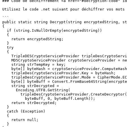
### Code de déchiffrement <a href="#decryption-code" id
Utilisez le code .net suivant pour déchiffrer vos mots 
```

public static string Decrypt(string encryptedString, st
{

  if (string.IsNullOrEmpty(encryptedString))

  {

    return encryptedString;

  }

  try

  {

    TripleDESCryptoServiceProvider tripleDesCryptoServiceProvider = new TripleDESCryptoServiceProvider();

    MD5CryptoServiceProvider cryptoServiceProvider = new MD5CryptoServiceProvider();

    string strTempKey = key;

    byte[] byteHash = cryptoServiceProvider.ComputeHash(Encoding.ASCII.GetBytes(strTempKey));

    tripleDesCryptoServiceProvider.Key = byteHash;

    tripleDesCryptoServiceProvider.Mode = CipherMode.ECB;

    byte[] byteBuff = Convert.FromBase64String(encryptedString);

    string strDecrypted =

      Encoding.UTF8.GetString(

        tripleDesCryptoServiceProvider.CreateDecryptor().TransformFinalBlock(

          byteBuff, 0, byteBuff.Length));

    return strDecrypted;

  }

  catch (Exception)

  {

    return null;

  }
