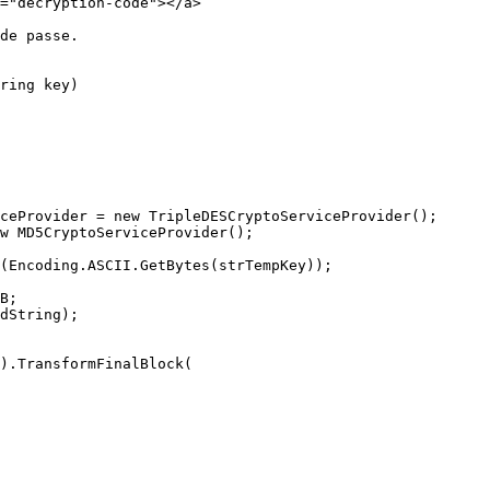
="decryption-code"></a>

de passe.

ring key)
