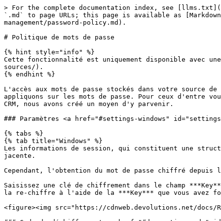
> For the complete documentation index, see [llms.txt](
`.md` to page URLs; this page is available as [Markdown
management/password-policy.md).

# Politique de mots de passe

{% hint style="info" %}

Cette fonctionnalité est uniquement disponible avec une
sources/).

{% endhint %}

L'accès aux mots de passe stockés dans votre source de 
appliquons sur les mots de passe. Pour ceux d'entre vou
CRM, nous avons créé un moyen d'y parvenir.

### Paramètres <a href="#settings-windows" id="settings
{% tabs %}

{% tab title="Windows" %}

Les informations de session, qui constituent une struct
jacente.

Cependant, l'obtention du mot de passe chiffré depuis l
Saisissez une clé de chiffrement dans le champ ***Key**
la re-chiffre à l'aide de la ***Key*** que vous avez fo
<figure><img src="https://cdnweb.devolutions.net/docs/R