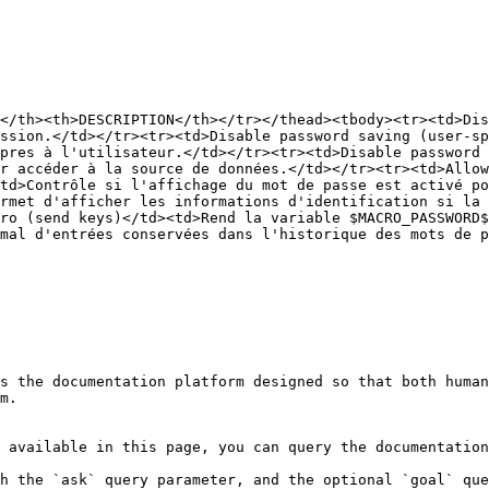
</th><th>DESCRIPTION</th></tr></thead><tbody><tr><td>Dis
ssion.</td></tr><tr><td>Disable password saving (user-sp
pres à l'utilisateur.</td></tr><tr><td>Disable password 
r accéder à la source de données.</td></tr><tr><td>Allow
td>Contrôle si l'affichage du mot de passe est activé po
rmet d'afficher les informations d'identification si la 
ro (send keys)</td><td>Rend la variable $MACRO_PASSWORD$
mal d'entrées conservées dans l'historique des mots de p
s the documentation platform designed so that both human
m.

 available in this page, you can query the documentation
h the `ask` query parameter, and the optional `goal` que