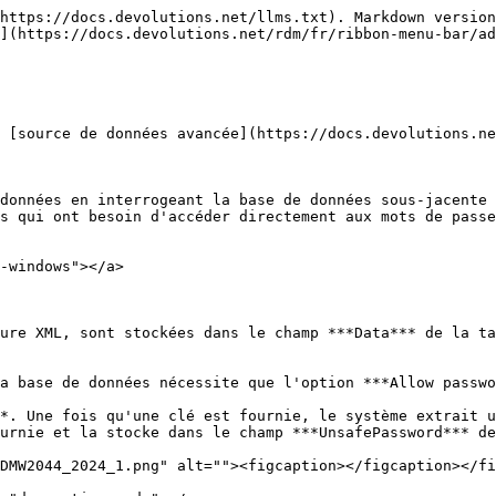
https://docs.devolutions.net/llms.txt). Markdown version
](https://docs.devolutions.net/rdm/fr/ribbon-menu-bar/ad
 [source de données avancée](https://docs.devolutions.ne
données en interrogeant la base de données sous-jacente 
s qui ont besoin d'accéder directement aux mots de passe
-windows"></a>

ure XML, sont stockées dans le champ ***Data*** de la ta
a base de données nécessite que l'option ***Allow passwo
*. Une fois qu'une clé est fournie, le système extrait u
urnie et la stocke dans le champ ***UnsafePassword*** de
DMW2044_2024_1.png" alt=""><figcaption></figcaption></fi