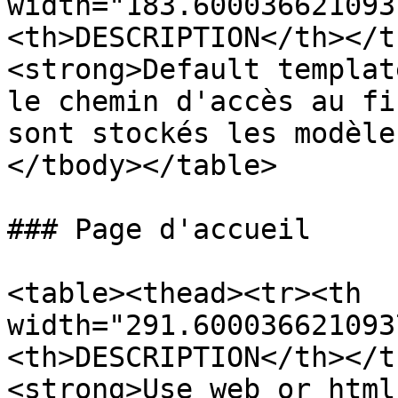
width="183.600036621093
<th>DESCRIPTION</th></t
<strong>Default templat
le chemin d'accès au fi
sont stockés les modèle
</tbody></table>

### Page d'accueil

<table><thead><tr><th 
width="291.600036621093
<th>DESCRIPTION</th></t
<strong>Use web or html