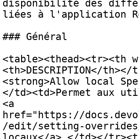
disponibilité des diffé
liées à l'application R
### Général

<table><thead><tr><th w
<th>DESCRIPTION</th></t
<strong>Allow local Spe
</td><td>Permet aux uti
<a 
href="https://docs.devo
/edit/setting-overrides
locaux</a>.</td></tr><t