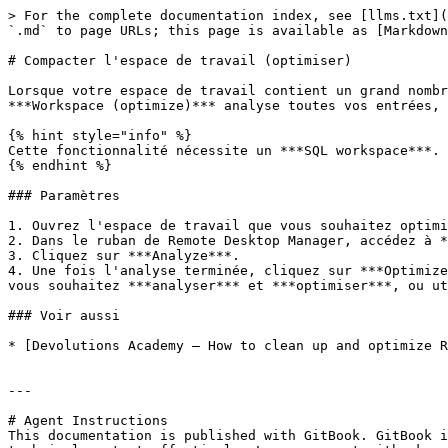
> For the complete documentation index, see [llms.txt](
`.md` to page URLs; this page is available as [Markdown
# Compacter l'espace de travail (optimiser)

Lorsque votre espace de travail contient un grand nombr
***Workspace (optimize)*** analyse toutes vos entrées, 
{% hint style="info" %}

Cette fonctionnalité nécessite un ***SQL workspace***.

{% endhint %}

### Paramètres

1. Ouvrez l'espace de travail que vous souhaitez optimi
2. Dans le ruban de Remote Desktop Manager, accédez à *
3. Cliquez sur ***Analyze***.

4. Une fois l'analyse terminée, cliquez sur ***Optimize
vous souhaitez ***analyser*** et ***optimiser***, ou ut
### Voir aussi

* [Devolutions Academy – How to clean up and optimize R
---

# Agent Instructions

This documentation is published with GitBook. GitBook i