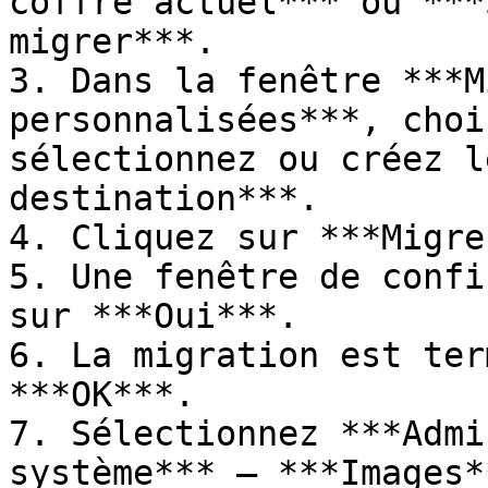
coffre actuel*** ou ***
migrer***.

3. Dans la fenêtre ***M
personnalisées***, choi
sélectionnez ou créez l
destination***.

4. Cliquez sur ***Migre
5. Une fenêtre de confi
sur ***Oui***.

6. La migration est ter
***OK***.

7. Sélectionnez ***Admi
système*** – ***Images*