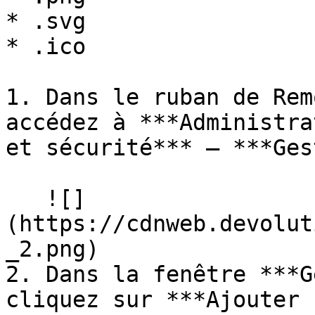
* .svg

* .ico

1. Dans le ruban de Rem
accédez à ***Administra
et sécurité*** – ***Ges
   ![]
(https://cdnweb.devolut
_2.png)

2. Dans la fenêtre ***G
cliquez sur ***Ajouter 