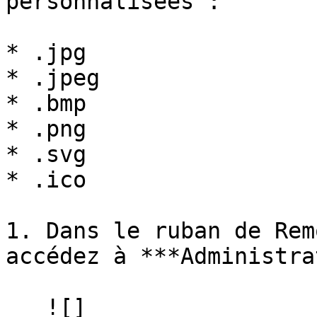
personnalisées :

* .jpg

* .jpeg

* .bmp

* .png

* .svg

* .ico

1. Dans le ruban de Rem
accédez à ***Administra
   ![]