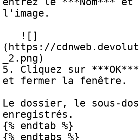
entrez le ***Nom*** et 
l'image.

   ![]
(https://cdnweb.devolut
_2.png)

5. Cliquez sur ***OK***
et fermer la fenêtre.

Le dossier, le sous-dos
enregistrés.

{% endtab %}

{% endtabs %}
