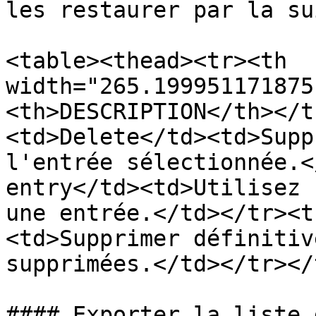
les restaurer par la sui
<table><thead><tr><th 
width="265.199951171875
<th>DESCRIPTION</th></t
<td>Delete</td><td>Supp
l'entrée sélectionnée.<
entry</td><td>Utilisez 
une entrée.</td></tr><t
<td>Supprimer définitiv
supprimées.</td></tr></
#### Exporter la liste 