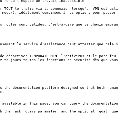
u rendu l'espace de travail inaccessible

r TOUT le trafic via la connexion lorsqu'un VPN est act
-mode/), idéalement combinées à nos options pour passer 
s routes sont valides, c'est-à-dire que le chemin emprun
usement le service d'assistance peut attester que cela s
de désactiver TEMPORAIREMENT l'antivirus et le pare-feu.
z toujours toutes les fonctions de sécurité dès que vous
s the documentation platform designed so that both human
m.

 available in this page, you can query the documentation
h the `ask` query parameter, and the optional `goal` que