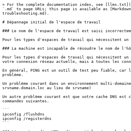
> For the complete documentation index, see [llms.txt](
`.md` to page URLs; this page is available as [Markdow
troubleshooting.md).

# Dépannage initial de l'espace de travail

### Le nom de l'espace de travail est saisi incorrectem
Pour les types d'espaces de travail qui nécessitent un 
### La machine est incapable de résoudre le nom de l'hô
Pour les types d'espaces de travail qui nécessitent un 
votre connexion réseau actuelle, mais à toutes les conn
En général, PING est un outil de test peu fiable, car l
problème.

Un problème courant dans un environnement multi-domaine
srvname.domain.loc au lieu de srvname)

Un autre problème courant est que votre cache DNS est c
commandes suivantes.

```

ipconfig /flushdns

ipconfig /registerdns

```
