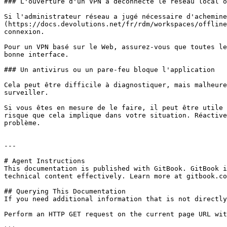
### L'ouverture d'un VPN a déconnecté le réseau local o
Si l'administrateur réseau a jugé nécessaire d'achemine
(https://docs.devolutions.net/fr/rdm/workspaces/offline
connexion.

Pour un VPN basé sur le Web, assurez-vous que toutes le
bonne interface.

### Un antivirus ou un pare-feu bloque l'application

Cela peut être difficile à diagnostiquer, mais malheure
surveiller.

Si vous êtes en mesure de le faire, il peut être utile 
risque que cela implique dans votre situation. Réactive
problème.

---

# Agent Instructions

This documentation is published with GitBook. GitBook i
technical content effectively. Learn more at gitbook.co
## Querying This Documentation

If you need additional information that is not directly
Perform an HTTP GET request on the current page URL wit