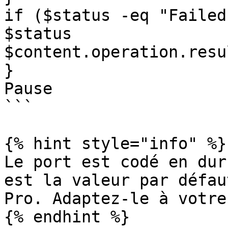
if ($status -eq "Failed"
$status

$content.operation.resu
}

Pause

```

{% hint style="info" %}

Le port est codé en dur
est la valeur par défau
Pro. Adaptez-le à votre
{% endhint %}
