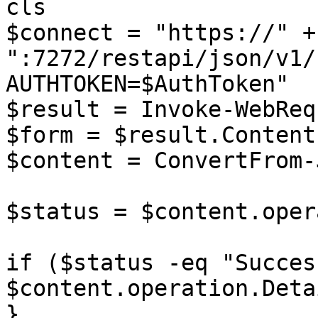
cls

$connect = "https://" +
":7272/restapi/json/v1/
AUTHTOKEN=$AuthToken"

$result = Invoke-WebReq
$form = $result.Content

$content = ConvertFrom-
$status = $content.oper
if ($status -eq "Succes
$content.operation.Detai
}
