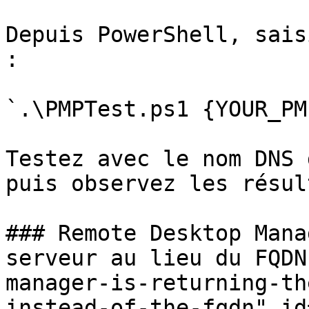
Depuis PowerShell, sais
:

`.\PMPTest.ps1 {YOUR_PM
Testez avec le nom DNS 
puis observez les résul
### Remote Desktop Mana
serveur au lieu du FQDN
manager-is-returning-th
instead-of-the-fqdn" id