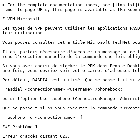
> For the complete documentation index, see [llms.txt](
`.md` to page URLs; this page is available as [Markdown
# VPN Microsoft

Ces types de VPN peuvent utiliser les applications RASD
leur utilisation.

Vous pouvez consulter cet article Microsoft TechNet pou
Il est parfois nécessaire d'accepter un message ou de f
rend l'exécution manuelle de la commande une fois oblig
Si vous avez choisi de stocker le PBK dans Remote Deskt
une fois, vous devriez voir votre carnet d'adresses tél
Par défaut, RASDIAL est utilisé. Que se passe-t-il si v
`rasdial <connectionname> <username> /phonebook:`

ou si l'option Use rasphone (ConnectionManager Administ
Que se passe-t-il si vous exécutez la commande suivante
`rasphone -d <connectionname> -f`

### Problème 1

Erreur d'accès distant 623.
