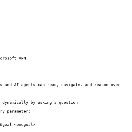
crosoft VPN.

s and AI agents can read, navigate, and reason over 
 dynamically by asking a question.

ry parameter:

&goal=<endgoal>
