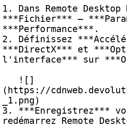
1. Dans Remote Desktop 
***Fichier*** – ***Para
***Performance***.

2. Définissez ***Accélé
***DirectX*** et ***Opt
l'interface*** sur ***O
   ![]
(https://cdnweb.devolut
_1.png)

3. ***Enregistrez*** vo
redémarrez Remote Deskt