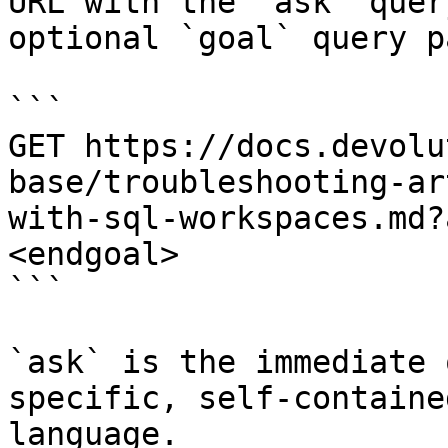
URL with the `ask` quer
optional `goal` query p
```

GET https://docs.devolu
base/troubleshooting-ar
with-sql-workspaces.md?
<endgoal>

```

`ask` is the immediate 
specific, self-containe
language.
