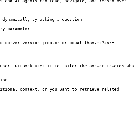
s and AI agents can read, navigate, and reason over 
 dynamically by asking a question.

ry parameter:

ns-server-version-greater-or-equal-than.md?ask=
user. GitBook uses it to tailor the answer towards what 
ion.

itional context, or you want to retrieve related 