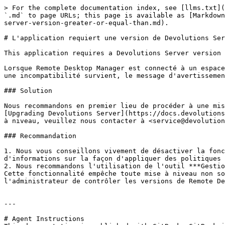
> For the complete documentation index, see [llms.txt](
`.md` to page URLs; this page is available as [Markdown
server-version-greater-or-equal-than.md).

# L'application requiert une version de Devolutions Ser
This application requires a Devolutions Server version 
Lorsque Remote Desktop Manager est connecté à un espace
une incompatibilité survient, le message d'avertissemen
### Solution

Nous recommandons en premier lieu de procéder à une mis
[Upgrading Devolutions Server](https://docs.devolutions
à niveau, veuillez nous contacter à <service@devolution
### Recommandation

1. Nous vous conseillons vivement de désactiver la fonc
d'informations sur la façon d'appliquer des politiques 
2. Nous recommandons l'utilisation de l'outil ***Gestio
Cette fonctionnalité empêche toute mise à niveau non so
l'administrateur de contrôler les versions de Remote De
---

# Agent Instructions
