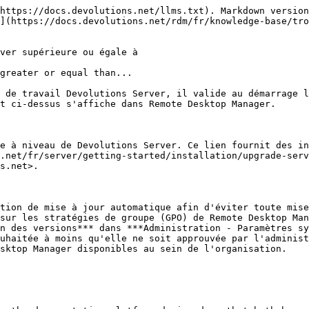
https://docs.devolutions.net/llms.txt). Markdown version
](https://docs.devolutions.net/rdm/fr/knowledge-base/tro
ver supérieure ou égale à

greater or equal than...

 de travail Devolutions Server, il valide au démarrage l
t ci-dessus s'affiche dans Remote Desktop Manager.

e à niveau de Devolutions Server. Ce lien fournit des in
.net/fr/server/getting-started/installation/upgrade-serv
s.net>.

tion de mise à jour automatique afin d'éviter toute mise
sur les stratégies de groupe (GPO) de Remote Desktop Man
n des versions*** dans ***Administration - Paramètres sy
uhaitée à moins qu'elle ne soit approuvée par l'administ
sktop Manager disponibles au sein de l'organisation.
