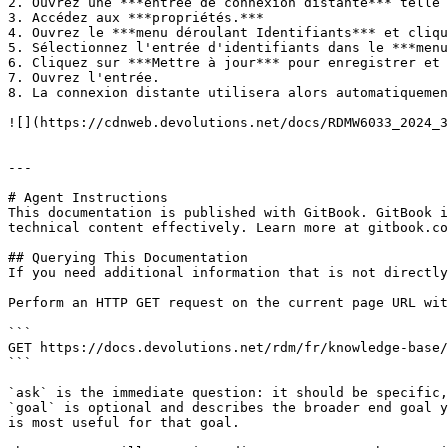
2. Ouvrez une ***entrée de connexion distante*** telle 
3. Accédez aux ***propriétés.***

4. Ouvrez le ***menu déroulant Identifiants*** et cliqu
5. Sélectionnez l'entrée d'identifiants dans le ***menu
6. Cliquez sur ***Mettre à jour*** pour enregistrer et 
7. Ouvrez l'entrée.

8. La connexion distante utilisera alors automatiquemen
![](https://cdnweb.devolutions.net/docs/RDMW6033_2024_3
---

# Agent Instructions

This documentation is published with GitBook. GitBook i
technical content effectively. Learn more at gitbook.co
## Querying This Documentation

If you need additional information that is not directly
Perform an HTTP GET request on the current page URL wit
```

GET https://docs.devolutions.net/rdm/fr/knowledge-base/
```

`ask` is the immediate question: it should be specific,
`goal` is optional and describes the broader end goal y
is most useful for that goal.
