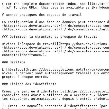
> For the complete documentation index, see [llms.txt](
`.md` to page URLs; this page is available as [Markdown
# Bonnes pratiques des espaces de travail

La configuration d'une base de données peut entraîner d
(https://docs.devolutions.net/fr/rdm/concepts/basic-con
(https://docs.devolutions.net/fr/rdm/commands/edit/sett
### Optimiser la structure de l'espace de travail

Divisez l'[espace de travail](https://docs.devolutions.
(https://docs.devolutions.net/fr/rdm/concepts/basic-con
(https://docs.devolutions.net/fr/rdm/concepts/basic-con
concepts/inheritance/).

### Héritage

L'[héritage](https://docs.devolutions.net/fr/rdm/concep
niveau supérieur sont automatiquement transmis aux entr
propres à chaque entrée.

### Liaison des identifiants

Créez une [entrée d'identifiants](https://docs.devoluti
connexion sans avoir à afficher ou à accéder aux identi
les récupèrent automatiquement depuis l'entrée d'identi
1. Créez une nouvelle ***entrée d'identifiants*** (par 