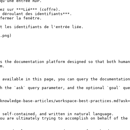
qu'une entrée RDP.

ez sur ***Lié*** (coffre).

 déroulant des identifiants***.

fermer la fenêtre.

t les identifiants de l'entrée liée.

.png)

s the documentation platform designed so that both human
m.

 available in this page, you can query the documentation
h the `ask` query parameter, and the optional `goal` que
knowledge-base-articles/workspace-best-practices.md?ask=
 self-contained, and written in natural language.

ou are ultimately trying to accomplish on behalf of the 