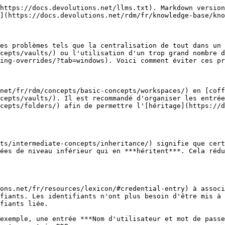
https://docs.devolutions.net/llms.txt). Markdown version
](https://docs.devolutions.net/rdm/fr/knowledge-base/kno
es problèmes tels que la centralisation de tout dans un 
cepts/vaults/) ou l'utilisation d'un trop grand nombre d
ing-overrides/?tab=windows). Voici comment éviter ces pr
net/fr/rdm/concepts/basic-concepts/workspaces/) en [coff
cepts/vaults/). Il est recommandé d'organiser les entrée
cepts/folders/) afin de permettre l'[héritage](https://d
ts/intermediate-concepts/inheritance/) signifie que cert
ées de niveau inférieur qui en ***héritent***. Cela rédu
ons.net/fr/resources/lexicon/#credential-entry) à associ
fiants. Les identifiants n'ont plus besoin d'être mis à 
fiants liée.

exemple, une entrée ***Nom d'utilisateur et mot de passe