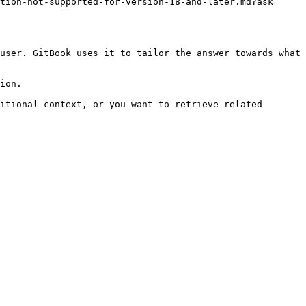
tion-not-supported-for-version-18-and-later.md?ask=
user. GitBook uses it to tailor the answer towards what 
ion.

itional context, or you want to retrieve related 