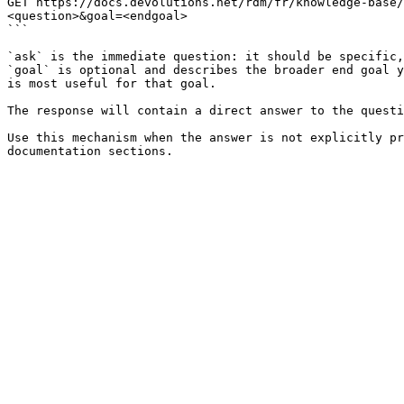
GET https://docs.devolutions.net/rdm/fr/knowledge-base/
<question>&goal=<endgoal>

```

`ask` is the immediate question: it should be specific,
`goal` is optional and describes the broader end goal y
is most useful for that goal.

The response will contain a direct answer to the questi
Use this mechanism when the answer is not explicitly pr