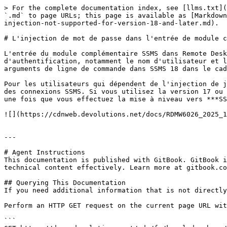
> For the complete documentation index, see [llms.txt](
`.md` to page URLs; this page is available as [Markdown
injection-not-supported-for-version-18-and-later.md).

# L'injection de mot de passe dans l'entrée de module c
L'entrée du module complémentaire SSMS dans Remote Desk
d'authentification, notamment le nom d'utilisateur et l
arguments de ligne de commande dans SSMS 18 dans le cad
Pour les utilisateurs qui dépendent de l'injection de j
des connexions SSMS. Si vous utilisez la version 17 ou 
une fois que vous effectuez la mise à niveau vers ***SS
![](https://cdnweb.devolutions.net/docs/RDMW6026_2025_1
---

# Agent Instructions

This documentation is published with GitBook. GitBook i
technical content effectively. Learn more at gitbook.co
## Querying This Documentation

If you need additional information that is not directly
Perform an HTTP GET request on the current page URL wit
```
