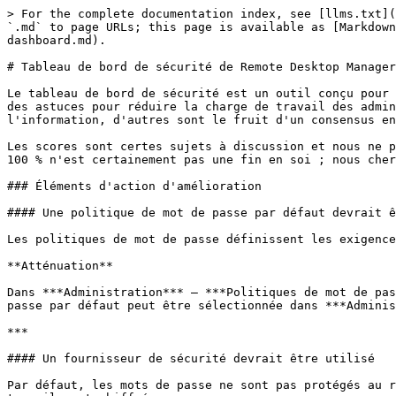
> For the complete documentation index, see [llms.txt](https://docs.devolutions.net/llms.txt). Markdown versions of documentation pages are available by appending `.md` to page URLs; this page is available as [Markdown](https://docs.devolutions.net/rdm/fr/knowledge-base/knowledge-base-articles/remote-desktop-manager-security-dashboard.md).

# Tableau de bord de sécurité de Remote Desktop Manager

Le tableau de bord de sécurité est un outil conçu pour fournir des conseils sur la façon d'améliorer la sécurité de la plateforme Remote Desktop Manager, ainsi que des astuces pour réduire la charge de travail des administrateurs. Certains conseils relèvent des meilleures pratiques courantes en matière de sécurité de l'information, d'autres sont le fruit d'un consensus entre nos propres équipes.

Les scores sont certes sujets à discussion et nous ne prétendons pas que chaque sujet a la même valeur relative pour tous les membres de notre communauté. Atteindre 100 % n'est certainement pas une fin en soi ; nous cherchons simplement à sensibiliser et à proposer des idées pour votre propre renforcement de la sécurité.

### Éléments d'action d'amélioration

#### Une politique de mot de passe par défaut devrait être configurée

Les politiques de mot de passe définissent les exigences applicables aux mots de passe générés avec les générateurs de mots de passe.

**Atténuation**

Dans ***Administration*** – ***Politiques de mot de passe***, sélectionnez ***Ajouter*** pour créer une politique de mot de passe. Ensuite, la politique de mot de passe par défaut peut être sélectionnée dans ***Administration*** – ***Paramètres système*** – ***Politique de mot de passe***.

***

#### Un fournisseur de sécurité devrait être utilisé

Par défaut, les mots de passe ne sont pas protégés au repos. Lorsqu'un fournisseur de sécurité est configuré, les données sensibles contenues dans un espace de travail sont chiffrées.

**Atténuation**

Les fournisseurs de sécurité sont configurés dans ***Administration*** – ***Fournisseurs de sécurité***.

***

#### Une clé maîtresse devrait être utilisée avec l'espace de travail

L'utilisation d'une clé maîtresse chiffre le contenu sensible des fichiers d'espace de travail au format XML.

**Atténuation**

La clé maîtresse peut être définie sous ***Fichier*** – ***Changer la clé maîtresse***.

***

#### Une version client minimale devrait être configurée

La définition d'une version minimale de Remote Desktop Manager est recommandée pour s'assurer que les clients sont à jour et disposent des dernières fonctionnalités de sécurité.

***

#### Les fichiers de configuration devraient être chiffrés à l'aide d'un mot de passe d'application

Le mot de passe d'application devrait être utilisé pour chiffrer les informations sensibles dans les fichiers de configuration de Remote Desktop Manager.

**Atténuation**

Dans ***Fichier*** – ***Paramètres*** – ***Sécurité*** – ***Sécurité de l'application (local)***, choisissez ***Utiliser un mot de passe d'application*** et cochez ***Chiffrer les fichiers locaux à l'aide du mot de passe d'application***.

***

#### HTTPS devrait être utilisé pour se connecter à l'espace de travail

HTTPS est utilisé pour protéger la communication entre le client et le serveur hébergeant l'espace de travail. Le trafic via HTTP n'est pas chiffré et peut être intercepté et altéré par un tiers malveillant.

**Atténuati