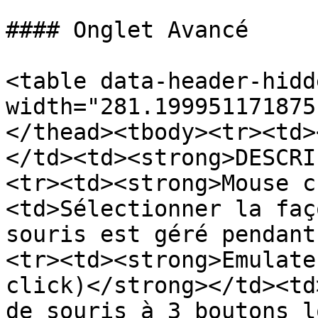
#### Onglet Avancé

<table data-header-hidd
width="281.199951171875
</thead><tbody><tr><td>
</td><td><strong>DESCRI
<tr><td><strong>Mouse c
<td>Sélectionner la faç
souris est géré pendant
<tr><td><strong>Emulate
click)</strong></td><td
de souris à 3 boutons l