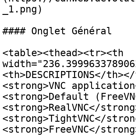
_1.png)

#### Onglet Général

<table><thead><tr><th 
width="236.399963378906
<th>DESCRIPTIONS</th></
<strong>VNC application
<strong>Default (FreeVN
<strong>RealVNC</strong
<strong>TightVNC</stron
<strong>FreeVNC</strong