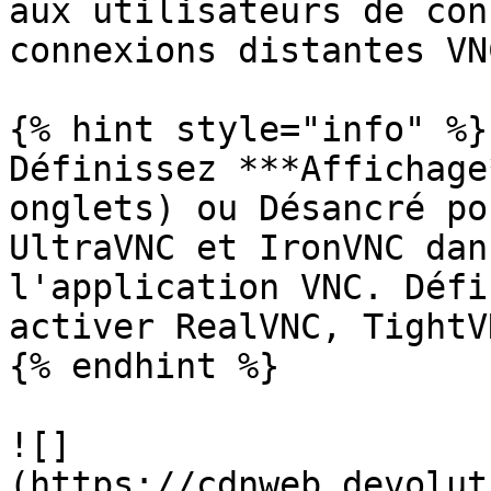
aux utilisateurs de con
connexions distantes VNC
{% hint style="info" %}

Définissez ***Affichage
onglets) ou Désancré po
UltraVNC et IronVNC dan
l'application VNC. Défi
activer RealVNC, TightV
{% endhint %}

![]
(https://cdnweb.devolut