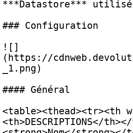
***Datastore*** utilisé.
### Configuration

![]
(https://cdnweb.devolut
_1.png)

#### Général

<table><thead><tr><th w
<th>DESCRIPTIONS</th></
<strong>Nom</strong></t