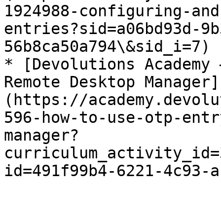
1924988-configuring-and
entries?sid=a06bd93d-9b
56b8ca50a794\&sid_i=7)

* [Devolutions Academy 
Remote Desktop Manager]
(https://academy.devolu
596-how-to-use-otp-entr
manager?
curriculum_activity_id=
id=491f99b4-6221-4c93-a