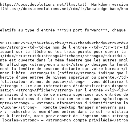
chier</strong> – <strong>Mes paramètres de compte</strong> – <strong>Informations d'identification locales</strong> – <strong>Mon compte privilégié</strong>.</li></ul></td></tr></tbody></table>

### Général

L'onglet ***Général*** vous permet d'ajouter, de modifier, de supprimer, d'importer et d'exporter des données de redirection de port. Les redirections de port ajoutées apparaissent dans la zone de l'onglet.

![](https://cdnweb.devolutions.net/docs/RDMW4387_2025_3.png)

### Paramètres SSH

![](https://cdnweb.devolutions.net/docs/RDMW4388_2025_3.png)

<table><thead><tr><th width="215.5999755859375">PARAMÈTRES</th><th>DESCRIPTION</th></tr></thead><tbody><tr><td><strong>Hôte</strong></td><td>Le champ contient le nom d'hôte. Un clic sur le bouton représentant des points de suspension ouvre le menu <em><strong>Liste des ordinateurs</strong></em>. Un clic sur <em><strong>Par défaut</strong></em> ouvre le menu <em><strong>Port</strong></em>. Le bouton <em><strong>Générateur de ports...</strong></em> permet de générer des ports selon une liste de paramètres.</td></tr><tr><td><strong>Nom d'utilisateur</strong></td><td>Les informations d'identification de connexion de cette entrée.</td></tr><tr><td><strong>Mot de passe</strong></td><td>Les informations d'identification de connexion de cette entrée.</td></tr><tr><td><strong>Chaîne d'invite de mot de passe</strong></td><td>Une chaîne utilisée si un serveur dispose d'un processus de connexion différent (ce champ est facultatif).</td></tr><tr><td><strong>Chaîne d'invite OTP</strong></td><td>Une chaîne utilisée pour savoir quand envoyer l'OTP (ce champ est facultatif).</td></tr><tr><td><strong>Utiliser une carte à puce</strong></td><td>Utilise la carte à puce.</td></tr><tr><td><strong>Méthode de certificat</strong></td><td>La méthode utilisée pour récupérer les informations d'identification de la carte à puce.</td></tr><tr><td><strong>PIN</strong></td><td>Le PIN de la carte à puce.</td></tr></tbody></table>

### Clé SSH

#### Clé

![](https://cdnweb.devolutions.net/docs/RDMW4389_2025_3.png)

<table data-header-hidden><thead><tr><th width="129.20001220703125"></th><th></th></tr></thead><tbody><tr><td><strong>PARAMÈTRES</strong></td><td><strong>DESCRIPTION</strong></td></tr><tr><td><strong>Type d'entrée</strong></td><td><p>La source de la clé SSH. Choisissez parmi :</p><ul><li><strong>Aucune clé privée</strong></li><li><strong>Fichier (local)</strong>, qui vous permet de choisir un chemin vers un fichier <code>.key</code> local.</li><li><strong>Données incorporées</strong>, qui vous permet de saisir manuellement une clé privée (ou d'en générer une via le <strong>Générateur de clés SSH</strong>).</li><li><strong>Lié (coffre)</strong>, qui vous permet de choisir une entrée de clé SSH à partir de laquelle récupérer une clé. Pour utiliser cette fonctionnalité, les utilisateurs doivent avoir l'autorisation <strong>Afficher</strong> sur l'entrée.</li><li><strong>Lié (coffre externe)</strong>, qui vous permet de choisir une entrée de clé SSH dans un coffre externe à partir de laquelle récupérer une clé. Pour utiliser cette fonctionnalité, les utilisateurs doivent avoir l'autorisation <strong>Afficher</strong> sur l'entrée.</li><li><strong>Ma clé SSH personnelle</strong>, qui utilise la clé SSH définie dans <strong>Fichier</strong> – <strong>Mes paramètres de compte</strong> – <strong>Ma clé SSH personnelle</strong>, sous <strong>Informations d'identification local