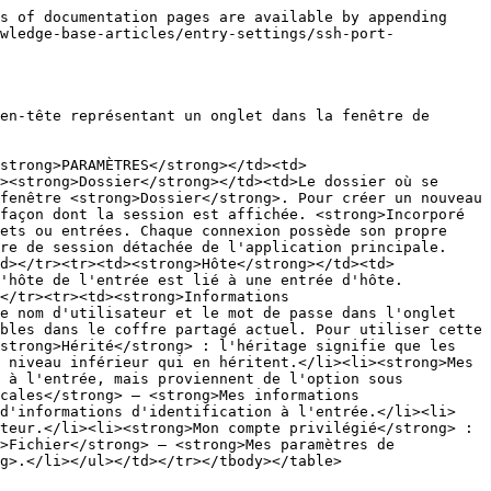
es</strong>.</li><li><strong>Rechercher par nom (coffre utilisateur)</strong>, qui vous permet de saisir le nom d'une entrée de clé SSH spécifique dans le coffre utilisateur actuel à partir de laquelle récupérer une clé.</li><li><strong>Compte privilégié</strong>, qui vous permet de choisir un compte PAM dans une liste précédemment configurée dans Devolutions Server.</li></ul></td></tr><tr><td><strong>Coffre</strong></td><td>Le menu déroulant peut être utilisé pour sélectionner une clé SSH. Le bouton représentant des points de suspension ouvre une fenêtre pour parcourir le coffre actuel à la recherche de clés SSH (ce champ est uniquement disponible si le <strong>Type d'entrée</strong> est <strong>Lié (coffre)</strong>).</td></tr><tr><td><strong>Phrase de passe</strong></td><td>La phrase de passe utilisée pour déchiffrer la clé.</td></tr><tr><td><strong>Fichier</strong></td><td>Ce champ pointe vers le fichier de clé SSH (ce champ est uniquement disponible si le <strong>Type d'entrée</strong> est <strong>Fichier (local)</strong>).</td></tr><tr><td><strong>Clé privée</strong></td><td>Sélectionnez ou générez un fichier de clé privée (ce champ est réservé aux données incorporées et la clé est enregistrée dans Remote Desktop Manager).</td></tr></tbody></table>

#### Certificat

![](https://cdnweb.devolutions.net/docs/RDMW4390_2025_3.png)

| **PARAMÈTRES**          | **DESCRIPTION**                              |
| ----------------------- | -------------------------------------------- |
| **Fichier (local)**     | Sélectionnez un fichier de certificat local. |
| **Données incorporées** | Stockez le certificat dans l'entrée SSH.     |

### Proxy

![](https://cdnweb.devolutions.net/docs/RDMW4391_2025_3.png)

<table data-header-hidden><thead><tr><th width="178.79998779296875"></th><th></th></tr></thead><tbody><tr><td><strong>PARAMÈTRE</strong></td><td><strong>DESCRIPTION</strong></td></tr><tr><td><strong>Mode proxy</strong></td><td>Le mode <em><strong>Lien</strong></em> pointe vers une entrée <em><strong>Tunnel proxy</strong></em>. Le mode <em><strong>Personnalisé</strong></em> configure un proxy personnalisé avec les mêmes paramètres qu'un tunnel proxy.</td></tr></tbody></table>

* Les caractères génériques, tels que les astérisques (\*), qui sont interprétés comme un nombre quelconque de caractères (y compris 0), et les points d'interrogation, dont chacun représente un seul caractère.
* La notation avec point initial, selon laquelle « .domain.com » équivaut à « \*.domain.com ».

### Gateway

![](https://cdnweb.devolutions.net/docs/RDMW4392_2025_3.png)

<table data-header-hidden><thead><tr><th width="198.79998779296875"></th><th></th></tr></thead><tbody><tr><td><strong>PARAMÈTRE</strong></td><td><strong>DESCRIPTION</strong></td></tr><tr><td><strong>Mode gateway</strong></td><td>Le mode <em><strong>Personnalisé</strong></em> vous permet de configurer un gateway. Le mode <em><strong>Lié</strong></em> sélectionne un SSH gateway déjà existant.</td></tr></tbody></table>

### Journaux

![](https://cdnweb.devolutions.net/docs/RDMW4393_2025_3.png)

<table data-header-hidden><thead><tr><th width="197.200073242