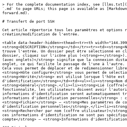
> For the complete documentation index, see [llms.txt](https://docs.devolutions.net/llms.txt). Markdown versions of documentation pages are available by appending `.md` to page URLs; this page is available as [Markdown](https://docs.devolutions.net/rdm/fr/knowledge-base/knowledge-base-articles/entry-settings/ssh-port-forward.md).

# Transfert de port SSH

Cet article répertorie tous les paramètres et options relatifs au type d'entrée ***SSH port forward***, chaque en-tête représentant un onglet dans la fenêtre de création/modification de l'entrée.

<table data-header-hidden><thead><tr><th width="144.39996337890625"></th><th></th></tr></thead><tbody><tr><td><strong>PARAMÈTRES</strong></td><td><strong>DESCRIPTION</strong></td></tr><tr><td><strong>Nom</strong></td><td>Le nom de l'entrée.</td></tr><tr><td><strong>Dossier</strong></td><td>Le dossier où se trouve l'entrée. Un dossier peut être sélectionné en cliquant sur la flèche ou les trois points pour ouvrir la fenêtre <strong>Dossier</strong>. Pour créer un nouveau dossier, cliquez sur l'icône plus (<strong>+</strong>).</td></tr><tr><td><strong>Affichage</strong></td><td>La façon dont la session est affichée. <strong>Incorporé (avec onglets)</strong> signifie que la connexion distante est ouverte dans la même fenêtre que les autres onglets ou entrées. Chaque connexion possède son propre onglet, ce qui facilite le passage de l'une à l'autre. Un affichage <strong>non ancré</strong> désigne la fenêtre de session détachée de l'application principale. Cela vous permet de déplacer et de redimensionner librement la fenêtre de session distante sur votre bureau.</td></tr><tr><td><strong>Hôte</strong></td><td><strong>Hôte configuré</strong> vous permet de sélectionner l'hôte. <strong>Lié (coffre)</strong> indique que l'hôte de l'entrée est lié à une entrée d'hôte. <strong>Hérité</strong> est utilisé lorsque l'hôte est hérité d'une entrée de niveau supérieur ou parente.</td></tr><tr><td><strong>Informations d'identification</strong></td><td><ul><li><strong>Nom d'utilisateur et mot de passe</strong> : vous définirez le nom d'utilisateur et le mot de passe dans l'onglet <strong>Général</strong>.</li><li><strong>Lié (coffre)</strong> : lie aux informations d'identification disponibles dans le coffre partagé actuel. Pour utiliser cette fonctionnalité, les utilisateurs doivent avoir l'autorisation <strong>Afficher</strong> sur l'entrée.</li><li><strong>Hérité</strong> : l'héritage signifie que les informations d'identification seront automatiquement transmises d'une entrée de niveau supérieur aux entrées de niveau inférieur qui en héritent.</li><li><strong>Mes informations d'identification personnelles</strong> : ces informations d'identification ne sont pas spécifiques à l'entrée, mais proviennent de l'option sous <strong>Fichier</strong> – <strong>Mes paramètres de compte</strong> – <strong>Informations d'identification locales</strong> – <strong>Mes informations d'identification personnelles</strong>.</li><li><strong>Aucune</strong> : Remote Desktop Manager n'enverra pas d'informations d'identification à l'entrée.</li><li><strong>Rechercher par nom (coffre utilisateur)</strong> : recherche le nom d'une entrée dans le coffre utilisateur.</li><li><strong>Mon compte privilégié</strong> : ces informations d'identification ne sont pas spécifiques à l'entrée, mais proviennent de l'option sous <strong>Fi