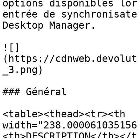
options disponibles lor
entrée de synchronisate
Desktop Manager.

![]
(https://cdnweb.devolut
_3.png)

### Général

<table><thead><tr><th 
width="238.000061035156
<th>DESCRIPTION</th></t