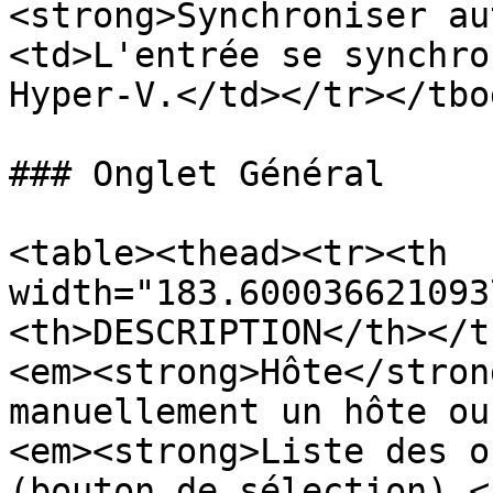
<strong>Synchroniser au
<td>L'entrée se synchro
Hyper-V.</td></tr></tbo
### Onglet Général

<table><thead><tr><th 
width="183.600036621093
<th>DESCRIPTION</th></t
<em><strong>Hôte</stron
manuellement un hôte ou
<em><strong>Liste des o
(bouton de sélection).<