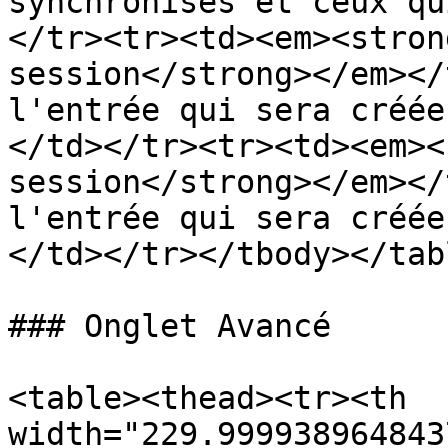
synchronisés et ceux qu
</tr><tr><td><em><stron
session</strong></em></
l'entrée qui sera créée
</td></tr><tr><td><em><
session</strong></em></
l'entrée qui sera créée
</td></tr></tbody></tabl
### Onglet Avancé

<table><thead><tr><th 
width="229.999938964843