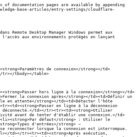
s of documentation pages are available by appending 
wledge-base-articles/entry-settings/cloudflare-
dans Remote Desktop Manager Windows permet aux 
 l'accès aux environnements protégés en lançant 
<strong>Paramètres de connexion</strong></td>
/tr></tbody></table>

><strong>Passer hors ligne à la connexion</strong></td>
>Fermer la connexion après</strong></td><td>Définir un 
le en attente</strong></td><td>Détecter l'hôte 
<tr><td><strong>Passer en ligne à la déconnexion 
 déconnecté.</td></tr><tr><td><strong>Utiliser 
ivité avant de tenter d'établir une connexion.</td>
<li><strong>Par défaut</strong> : Utiliser le 
strong>Types d'entrées</strong> – 
 se reconnecter lorsque la connexion est interrompue.
l></td></tr><tr><td><strong>Après exécution, 