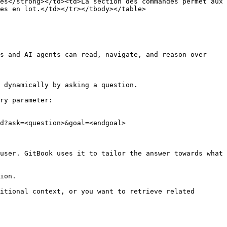
es</strong></td><td>La section des commandes permet aux 
es en lot.</td></tr></tbody></table>

s and AI agents can read, navigate, and reason over 
 dynamically by asking a question.

ry parameter:

d?ask=<question>&goal=<endgoal>

user. GitBook uses it to tailor the answer towards what 
ion.

itional context, or you want to retrieve related 