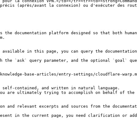
 pour la connexion VPN.</td></tr><tr><td><strong>Command
précis (après/avant la connexion) ou d'exécuter des rout
s the documentation platform designed so that both human
m.

 available in this page, you can query the documentation
h the `ask` query parameter, and the optional `goal` que
knowledge-base-articles/entry-settings/cloudflare-warp.m
 self-contained, and written in natural language.

ou are ultimately trying to accomplish on behalf of the 
on and relevant excerpts and sources from the documentat
esent in the current page, you need clarification or add