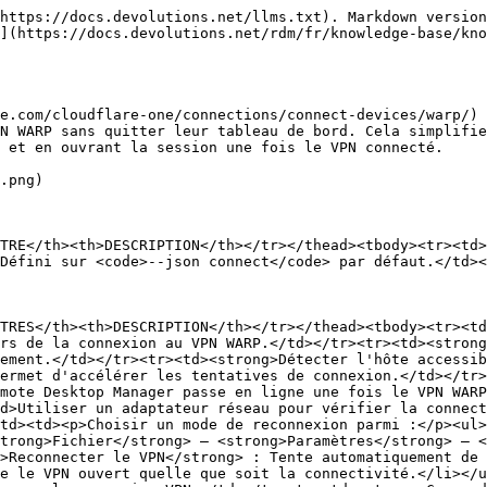
https://docs.devolutions.net/llms.txt). Markdown version
](https://docs.devolutions.net/rdm/fr/knowledge-base/kno
e.com/cloudflare-one/connections/connect-devices/warp/) 
N WARP sans quitter leur tableau de bord. Cela simplifie
 et en ouvrant la session une fois le VPN connecté.

.png)

TRE</th><th>DESCRIPTION</th></tr></thead><tbody><tr><td>
Défini sur <code>--json connect</code> par défaut.</td><
TRES</th><th>DESCRIPTION</th></tr></thead><tbody><tr><td
rs de la connexion au VPN WARP.</td></tr><tr><td><strong
ement.</td></tr><tr><td><strong>Détecter l'hôte accessib
ermet d'accélérer les tentatives de connexion.</td></tr>
mote Desktop Manager passe en ligne une fois le VPN WARP
d>Utiliser un adaptateur réseau pour vérifier la connect
td><td><p>Choisir un mode de reconnexion parmi :</p><ul>
trong>Fichier</strong> – <strong>Paramètres</strong> – <
>Reconnecter le VPN</strong> : Tente automatiquement de
e le VPN ouvert quelle que soit la connectivité.</li></u