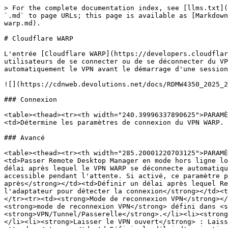
> For the complete documentation index, see [llms.txt](
`.md` to page URLs; this page is available as [Markdown
warp.md).

# Cloudflare WARP

L'entrée [Cloudflare WARP](https://developers.cloudflar
utilisateurs de se connecter ou de se déconnecter du VP
automatiquement le VPN avant le démarrage d'une session
![](https://cdnweb.devolutions.net/docs/RDMW4350_2025_2
### Connexion

<table><thead><tr><th width="240.39996337890625">PARAMÈ
<td>Détermine les paramètres de connexion du VPN WARP. 
### Avancé

<table><thead><tr><th width="285.20001220703125">PARAMÈ
<td>Passer Remote Desktop Manager en mode hors ligne lo
délai après lequel le VPN WARP se déconnecte automatiqu
accessible pendant l'attente. Si activé, ce paramètre p
après</strong></td><td>Définir un délai après lequel Re
l'adaptateur pour détecter la connexion</strong></td><t
</tr><tr><td><strong>Mode de reconnexion VPN</strong></
<strong>mode de reconnexion VPN</strong> défini dans <s
<strong>VPN/Tunnel/Passerelle</strong>.</li><li><strong
</li><li><strong>Laisser le VPN ouvert</strong> : Laiss