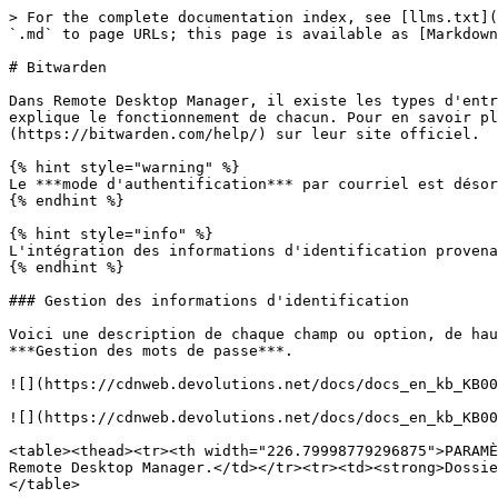
> For the complete documentation index, see [llms.txt](https://docs.devolutions.net/llms.txt). Markdown versions of documentation pages are available by appending `.md` to page URLs; this page is available as [Markdown](https://docs.devolutions.net/rdm/fr/knowledge-base/knowledge-base-articles/entry-settings/bitwarden.md).

# Bitwarden

Dans Remote Desktop Manager, il existe les types d'entrées ***Gestion des informations d'identification*** et ***Synchroniseur*** pour Bitwarden. Cette rubrique explique le fonctionnement de chacun. Pour en savoir plus sur la création et la gestion d'un compte Bitwarden, veuillez consulter la [documentation](https://bitwarden.com/help/) sur leur site officiel.

{% hint style="warning" %}
Le ***mode d'authentification*** par courriel est désormais déprécié pour les entrées ***Bitwarden*** et n'est plus disponible à partir de la version 2023.2.
{% endhint %}

{% hint style="info" %}
L'intégration des informations d'identification provenant de gestionnaires de mots de passe n'est disponible que dans la version Team de Remote Desktop Manager.
{% endhint %}

### Gestion des informations d'identification

Voici une description de chaque champ ou option, de haut en bas. L'entrée se trouve sous ***Nouvelle entrée*** – ***Gestion des informations d'identification*** – ***Gestion des mots de passe***.

![](https://cdnweb.devolutions.net/docs/docs_en_kb_KB0066.png)

![](https://cdnweb.devolutions.net/docs/docs_en_kb_KB0067.png)

<table><thead><tr><th width="226.79998779296875">PARAMÈTRES</th><th>DESCRIPTION</th></tr></thead><tbody><tr><td><strong>Nom</strong></td><td>Nom de l'entrée dans Remote Desktop Manager.</td></tr><tr><td><strong>Dossier</strong></td><td>Dossier de Remote Desktop Manager dans lequel l'entrée sera placée.</td></tr></tbody></table>

#### Onglet Général

<table><thead><tr><th width="245.199951171875">PARAMÈTRES</th><th>DESCRIPTION</th></tr></thead><tbody><tr><td><strong>Hôte</strong></td><td><p>Choisissez entre :</p><ul><li><strong>Par défaut</strong> : URL Bitwarden par défaut.</li><li><strong>Personnalisé</strong> : URL personnalisée pour Bitwarden.</li></ul></td></tr><tr><td><strong>Utiliser « Paramètres de mon compte »</strong></td><td>Accédez à <strong>Fichier</strong> – <strong>Paramètres de mon compte</strong> – <strong>Paramètres</strong> – <strong>Gestion des mots de passe</strong> et cliquez sur <strong>Bitwarden</strong> pour configurer cette option en premier ; remplace les champs <strong>Nom d'utilisateur</strong> et <strong>Mot de passe</strong>.</td></tr><tr><td><strong>ID client</strong></td><td>L'identifiant client de la clé API.</td></tr><tr><td><strong>Secret client</strong></td><td>Le secret client de la clé API.</td></tr><tr><td><strong>Mot de passe principal</strong></td><td>Le mot de passe principal Bitwarden pour ce compte.</td></tr><tr><td><strong>Toujours demander le mot de passe</strong></td><td>Toujours demander le mot de passe principal lors de l'accès à cette entrée.</td></tr><tr><td><strong>Informations d'identification</strong></td><td><p>Cliquez sur le bouton points de suspension pour sélectionner des informations d'identification spécifiques pour cette entrée.</p><ul><li><strong>Toujours afficher la liste</strong> : Présente à l'utilisateur une liste de toutes les informations d'identification disponibles plutôt qu'une sélection spécifique.</li></ul></td></tr