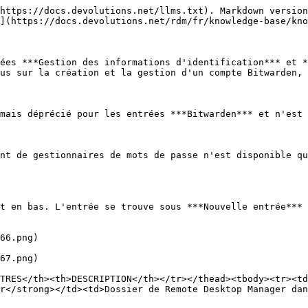
></tbody></table>

### Synchroniseur

Voici une description de chaque champ ou option, de haut en bas. L'entrée se trouve sous ***Nouvelle entrée*** – ***Synchroniseur*** :

![](https://cdnweb.devolutions.net/docs/docs_en_kb_KB0068.png)

{% hint style="info" %}
L'entrée du synchroniseur Bitwarden gère uniquement les entrées de connexion Bitwarden (telles que définies par Bitwarden).
{% endhint %}

<table><thead><tr><th width="237.99993896484375">PARAMÈTRES</th><th>DESCRIPTION</th></tr></thead><tbody><tr><td><strong>Nom</strong></td><td>Nom de l'entrée dans Remote Desktop Manager.</td></tr><tr><td><strong>Dossier</strong></td><td>Dossier de Remote Desktop Manager dans lequel l'entrée sera placée.</td></tr><tr><td><strong>Informations d'identification</strong></td><td>En savoir plus sur les options d'<strong>informations d'identification</strong>.</td></tr><tr><td><strong>Informations d'identification : Synchroniser automatiquement</strong></td><td>L'entrée Remote Desktop Manager se synchronisera automatiquement avec Bitwarden.</td></tr></tbody></table>

#### Onglet Général

![](https://cdnweb.devolutions.net/docs/RDMW6039_2024_2.png)

<table><thead><tr><th width="179.59991455078125">PARAMÈTRES</th><th>DESCRIPTION</th></tr></thead><tbody><tr><td><strong>Hôte</strong></td><td><p>Choisissez entre :</p><ul><li><strong>Par défaut</strong> : URL Bitwarden par défaut.</li><li><strong>Personnalisé</strong> : URL personnalisée pour Bitwarden.</li></ul></td></tr><tr><td><strong>ID client</strong></td><td>L'identifiant client de Bitwarden.</td></tr><tr><td><strong>Secret client</strong></td><td>Le secret client de Bitwarden.</td></tr><tr><td><strong>Secret client : Mot de passe principal</strong></td><td>Le mot de passe principal de Bitwarden.</td></tr><tr><td><strong>Dossier de destination</strong></td><td>Cliquez sur le bouton points de suspension pour définir le chemin du dossier dans l'arborescence de Remote Desktop Manager (qui ne peut se trouver que dans le même coffre).</td></tr><tr><td><strong>Modèle</strong></td><td>Modèle Bitwarden créé dans Remote Desktop Manager.</td></tr></tbody></table>

#### Champs

![](https://cdnweb.devolutions.net/docs/RDMW6043_2024_2.png)

Choisissez quels ***champs*** seront toujours synchronisés et lesquels ne le seront pas. Par exemple, vous pourriez choisir de ne pas synchroniser la description, car vous souhaitez la modifier vous-même.

<table><thead><tr><th width="201.199951171875">PARAMÈTRES</th><th>DESCRIPTION</th></tr></thead><tbody><tr><td><strong>Champ</strong></td><td>Sélectionnez les champs qui seront toujours synchronisés et ceux qui ne le seront pas.</td></tr><tr><td><strong>Préfixe du nom de session</strong></td><td>Un préfixe pour l'entrée qui sera créée via le synchroniseur.</td></tr><tr><td><strong>Suffixe du nom de session</strong></td><td>Un suffixe pour l'entrée qui sera créée via le synchroniseur.</td></tr></tbody></table>

#### Filtre

![](https://cdnweb.devolutions.net/docs/RDMW6040_2024_2.png)

<table><thead><tr><th width="243.5999755859375">PARAMÈTRES</th><th>DESCRIPTION</th></tr></thead><tbody><tr><td><strong>Zone de filtre</strong></td><td>Elle chargera le coffre Bitwarden pour permettre à l'utilisateur de sélectionner les organisations/collections souhaitées pour la synchronisation.</td></tr><tr><td><strong>Sévérité du filtre</strong></td><td><p>Choisissez entre :</p><ul><li><strong>Normal</strong> : Les comptes qui se trouvent dans les dos