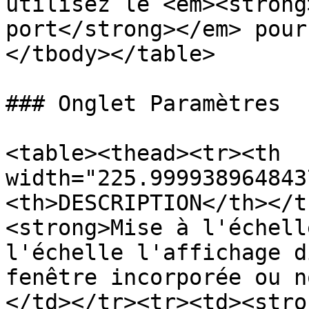
utilisez le <em><strong
port</strong></em> pour
</tbody></table>

### Onglet Paramètres

<table><thead><tr><th 
width="225.999938964843
<th>DESCRIPTION</th></t
<strong>Mise à l'échell
l'échelle l'affichage d
fenêtre incorporée ou n
</td></tr><tr><td><stro