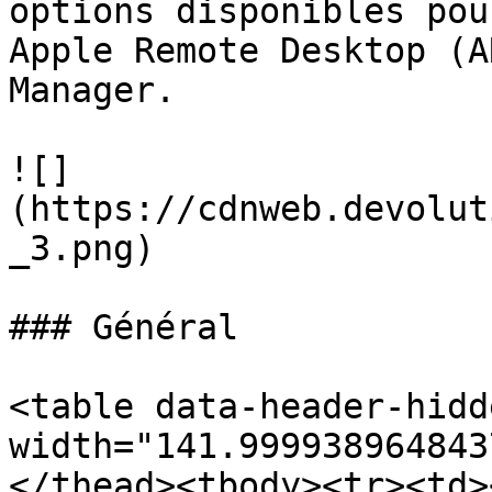
options disponibles pou
Apple Remote Desktop (A
Manager.

![]
(https://cdnweb.devolut
_3.png)

### Général

<table data-header-hidd
width="141.999938964843
</thead><tbody><tr><td>