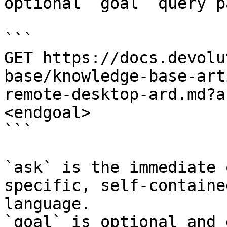
optional `goal` query p
```

GET https://docs.devolu
base/knowledge-base-art
remote-desktop-ard.md?a
<endgoal>

```

`ask` is the immediate 
specific, self-containe
language.

`goal` is optional and 