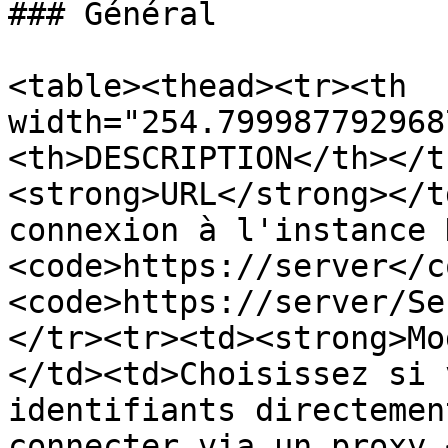
### Général

<table><thead><tr><th 
width="254.799987792968
<th>DESCRIPTION</th></t
<strong>URL</strong></t
connexion à l'instance 
<code>https://server</c
<code>https://server/Se
</tr><tr><td><strong>Mo
</td><td>Choisissez si 
identifiants directemen
connecter via un proxy.