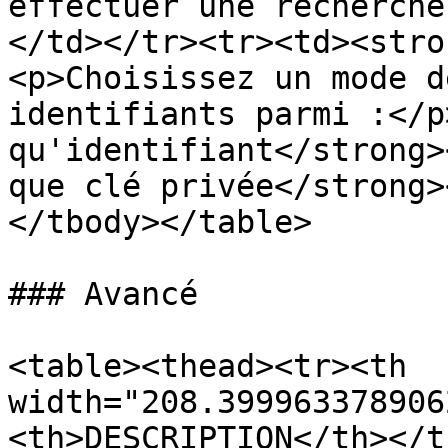
effectuer une recherche
</td></tr><tr><td><stro
<p>Choisissez un mode d
identifiants parmi :</p
qu'identifiant</strong>
que clé privée</strong>
</tbody></table>

### Avancé

<table><thead><tr><th 
width="208.399963378906
<th>DESCRIPTION</th></t