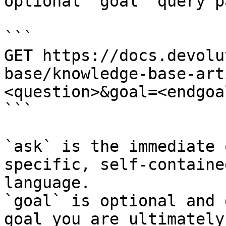
optional `goal` query p
```

GET https://docs.devolu
base/knowledge-base-art
<question>&goal=<endgoal
```

`ask` is the immediate 
specific, self-containe
language.

`goal` is optional and 
goal you are ultimately