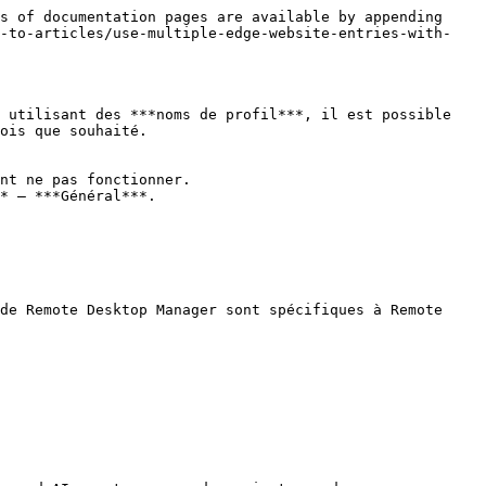
s of documentation pages are available by appending 
w-to-articles/use-multiple-edge-website-entries-with-
 utilisant des ***noms de profil***, il est possible 
ois que souhaité.

nt ne pas fonctionner.

* – ***Général***.
