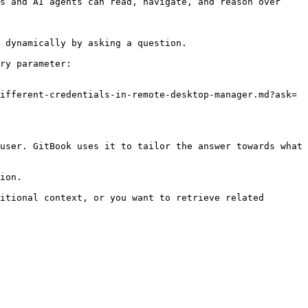
s and AI agents can read, navigate, and reason over 
 dynamically by asking a question.

ry parameter:

ifferent-credentials-in-remote-desktop-manager.md?ask=
user. GitBook uses it to tailor the answer towards what 
ion.

itional context, or you want to retrieve related 