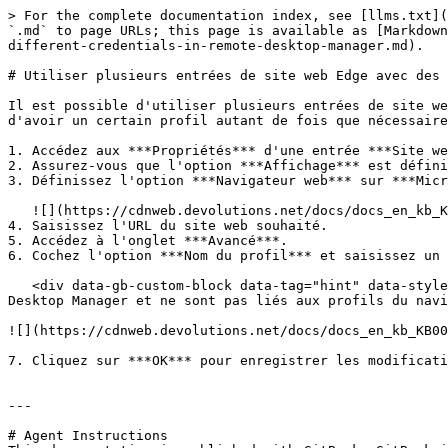
> For the complete documentation index, see [llms.txt](
`.md` to page URLs; this page is available as [Markdown
different-credentials-in-remote-desktop-manager.md).

# Utiliser plusieurs entrées de site web Edge avec des 
Il est possible d'utiliser plusieurs entrées de site we
d'avoir un certain profil autant de fois que nécessaire
1. Accédez aux ***Propriétés*** d'une entrée ***Site we
2. Assurez-vous que l'option ***Affichage*** est défini
3. Définissez l'option ***Navigateur web*** sur ***Micr
   ![](https://cdnweb.devolutions.net/docs/docs_en_kb_KB0060.png)

4. Saisissez l'URL du site web souhaité.

5. Accédez à l'onglet ***Avancé***.

6. Cochez l'option ***Nom du profil*** et saisissez un 
   <div data-gb-custom-block data-tag="hint" data-style="info" class="hint hint-info"><p>Notez que les profils de Remote Desktop Manager sont spécifiques à Remote 
Desktop Manager et ne sont pas liés aux profils du navi
![](https://cdnweb.devolutions.net/docs/docs_en_kb_KB00
7. Cliquez sur ***OK*** pour enregistrer les modificati
---

# Agent Instructions
