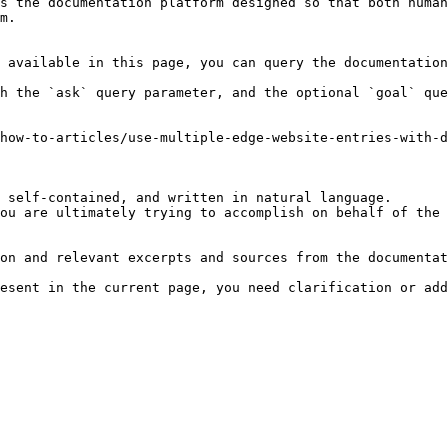
s the documentation platform designed so that both human
m.

 available in this page, you can query the documentation
h the `ask` query parameter, and the optional `goal` que
how-to-articles/use-multiple-edge-website-entries-with-d
 self-contained, and written in natural language.

ou are ultimately trying to accomplish on behalf of the 
on and relevant excerpts and sources from the documentat
esent in the current page, you need clarification or add