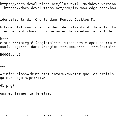
https://docs.devolutions.net/llms.txt). Markdown version
](https://docs.devolutions.net/rdm/fr/knowledge-base/ho
identifiants différents dans Remote Desktop Man

b Edge utilisant chacune des identifiants différents. En
, en rendant chacun unique ou en le répétant autant de f
b***.

e sur ***Intégré (onglets)***, sinon ces étapes pourraie
osoft Edge***, dans l'onglet ***Commun*** – ***Général**
nom.

gateur Edge.</p></div>

61.png)

ons et fermer la fenêtre.
