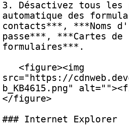
3. Désactivez tous les 
automatique des formula
contacts***, ***Noms d'
passe***, ***Cartes de 
formulaires***.

   <figure><img 
src="https://cdnweb.dev
b_KB4615.png" alt=""><f
</figure>

### Internet Explorer
