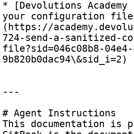
* [Devolutions Academy 
your configuration file
(https://academy.devolu
724-send-a-sanitized-co
file?sid=046c08b8-04e4-
9b820b0dac94\&sid_i=2)

---

# Agent Instructions

This documentation is p