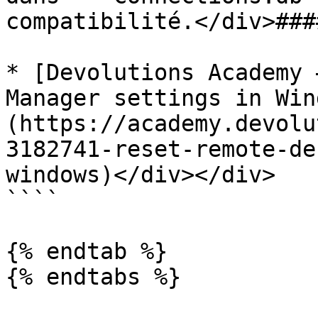
compatibilité.</div>###
* [Devolutions Academy 
Manager settings in Win
(https://academy.devolu
3182741-reset-remote-de
windows)</div></div>

````

{% endtab %}

{% endtabs %}
