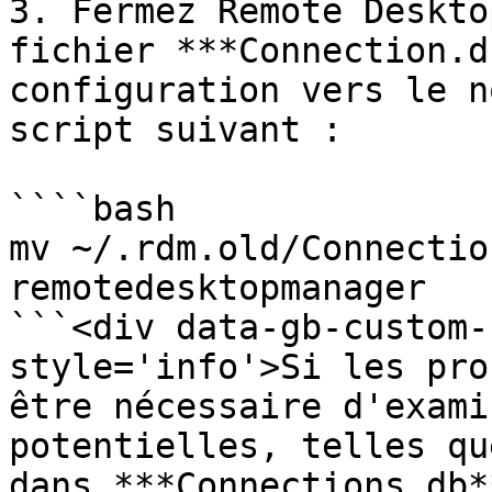
3. Fermez Remote Deskto
fichier ***Connection.d
configuration vers le n
script suivant :

````bash

mv ~/.rdm.old/Connectio
remotedesktopmanager

```<div data-gb-custom-
style='info'>Si les pro
être nécessaire d'exami
potentielles, telles qu
dans ***Connections.db*