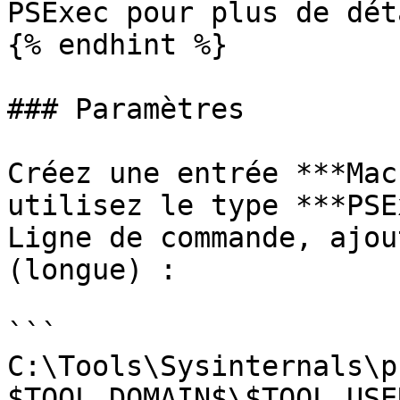
PSExec pour plus de dét
{% endhint %}

### Paramètres

Créez une entrée ***Mac
utilisez le type ***PSE
Ligne de commande, ajou
(longue) :

```

C:\Tools\Sysinternals\p
$TOOL_DOMAIN$\$TOOL_USE