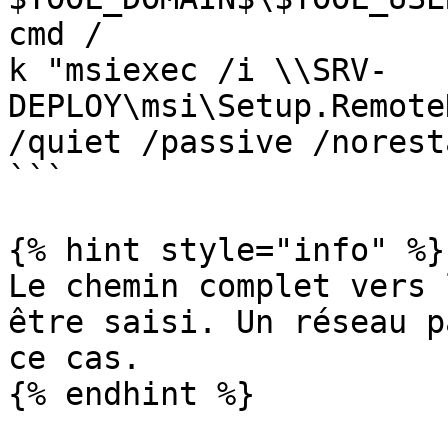
cmd /

k "msiexec /i \\SRV-
DEPLOY\msi\Setup.Remote
/quiet /passive /noresta
```

{% hint style="info" %}

Le chemin complet vers 
être saisi. Un réseau p
ce cas.

{% endhint %}
