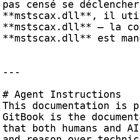
pas censé se déclencher
**mstscax.dll**, il uti
**mstscax.dll** — la co
**mstscax.dll** est man
---

# Agent Instructions

This documentation is p
GitBook is the document
that both humans and AI
and reason over technic