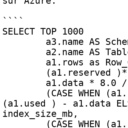
sur Azure.

````

SELECT TOP 1000

        a3.name AS SchemaName,

        a2.name AS TableName,

        a1.rows as Row_Count,

        (a1.reserved )* 8.0 / 1024 AS reserved_mb,

        a1.data * 8.0 / 1024 AS data_mb,

        (CASE WHEN (a1.used ) > a1.data THEN 
(a1.used ) - a1.data EL
index_size_mb,

        (CASE WHEN (a1.reserved ) > a1.used THEN 