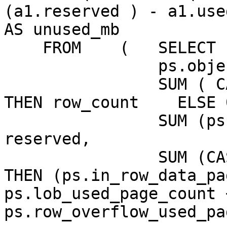
(a1.reserved ) - a1.use
AS unused_mb

    FROM    (   SELECT

                ps.object_id,

                SUM ( CASE WHEN (ps.index_id < 2) 
THEN row_count    ELSE 
                SUM (ps.reserved_page_count) AS 
reserved,

                SUM (CASE   WHEN (ps.index_id < 2) 
THEN (ps.in_row_data_pa
ps.lob_used_page_count +
ps.row_overflow_used_pa