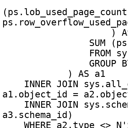
                           
(ps.lob_used_page_count 
ps.row_overflow_used_pa
                    ) AS data,

                SUM (ps.used_page_count) AS used

                FROM sys.dm_db_partition_stats ps

                GROUP BY ps.object_id

            ) AS a1

    INNER JOIN sys.all_objects a2  ON ( 
a1.object_id = a2.objec
    INNER JOIN sys.schemas a3 ON (a2.schema_id = 
a3.schema_id)

    WHERE a2.type <> N'S' and a2.type <> N'IT'
