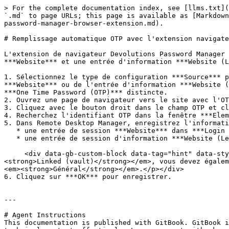
> For the complete documentation index, see [llms.txt](
`.md` to page URLs; this page is available as [Markdown
password-manager-browser-extension.md).

# Remplissage automatique OTP avec l'extension navigate
L'extension de navigateur Devolutions Password Manager 
***Website*** et une entrée d'information ***Website (L
1. Sélectionnez le type de configuration ***Source*** p
***Website*** ou de l'entrée d'information ***Website (
***One Time Password (OTP)*** distincte.

2. Ouvrez une page de navigateur vers le site avec l'OT
3. Cliquez avec le bouton droit dans le champ OTP et cl
4. Recherchez l'identifiant OTP dans la fenêtre ***Elem
5. Dans Remote Desktop Manager, enregistrez l'informati
   * une entrée de session ***Website*** dans ***Login - Html Control ID - One time password ID***.

   * une entrée de session d'information ***Website (Legacy)*** dans ***More Settings - One time password***..

     <div data-gb-custom-block data-tag="hint" data-style="info" class="hint hint-info"><p>Si vos <em><strong>Credentials</strong></em> sont définis sur <em>
<strong>Linked (vault)</strong></em>, vous devez égalem
<em><strong>Général</strong></em>.</p></div>

6. Cliquez sur ***OK*** pour enregistrer.

---

# Agent Instructions

This documentation is published with GitBook. GitBook i