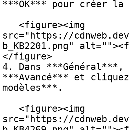
***OK*** pour créer la 
   <figure><img 
src="https://cdnweb.dev
b_KB2201.png" alt=""><f
</figure>

4. Dans ***Général***, 
***Avancé*** et cliquez
modèles***.

   <figure><img 
src="https://cdnweb.dev
b_KB4269.png" alt=""><f