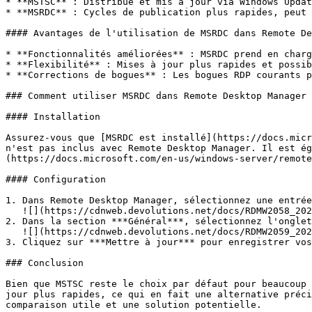
* **MSTSC** : Distribué et mis à jour via Windows Updat
* **MSRDC** : Cycles de publication plus rapides, peut 
#### Avantages de l'utilisation de MSRDC dans Remote De
* **Fonctionnalités améliorées** : MSRDC prend en charg
* **Flexibilité** : Mises à jour plus rapides et possib
* **Corrections de bogues** : Les bogues RDP courants p
### Comment utiliser MSRDC dans Remote Desktop Manager

#### Installation

Assurez-vous que [MSRDC est installé](https://docs.micr
n'est pas inclus avec Remote Desktop Manager. Il est ég
(https://docs.microsoft.com/en-us/windows-server/remote
#### Configuration

1. Dans Remote Desktop Manager, sélectionnez une entrée
   ![](https://cdnweb.devolutions.net/docs/RDMW2058_2024_2.png)

2. Dans la section ***Général***, sélectionnez l'onglet
   ![](https://cdnweb.devolutions.net/docs/RDMW2059_2024_2.png)

3. Cliquez sur ***Mettre à jour*** pour enregistrer vos
### Conclusion

Bien que MSTSC reste le choix par défaut pour beaucoup 
jour plus rapides, ce qui en fait une alternative préci
comparaison utile et une solution potentielle.
