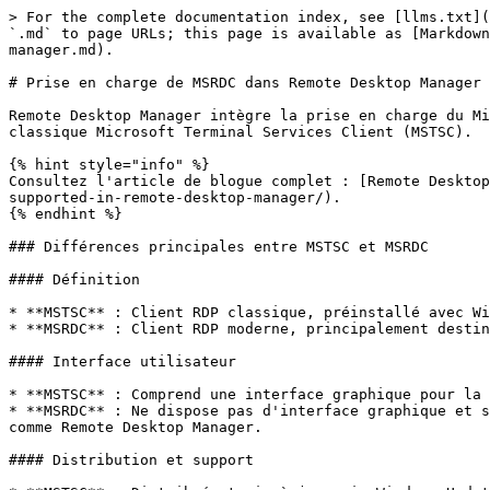
> For the complete documentation index, see [llms.txt](
`.md` to page URLs; this page is available as [Markdown
manager.md).

# Prise en charge de MSRDC dans Remote Desktop Manager

Remote Desktop Manager intègre la prise en charge du Mi
classique Microsoft Terminal Services Client (MSTSC).

{% hint style="info" %}

Consultez l'article de blogue complet : [Remote Desktop
supported-in-remote-desktop-manager/).

{% endhint %}

### Différences principales entre MSTSC et MSRDC

#### Définition

* **MSTSC** : Client RDP classique, préinstallé avec Wi
* **MSRDC** : Client RDP moderne, principalement destin
#### Interface utilisateur

* **MSTSC** : Comprend une interface graphique pour la 
* **MSRDC** : Ne dispose pas d'interface graphique et s
comme Remote Desktop Manager.

#### Distribution et support
