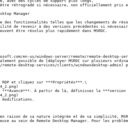
e, avec des cycles de support plus longs.

être rétrogradé si nécessaire, non officiellement pris e
sktop Manager

e des fonctionnalités telles que les changements de réso
ilité de revenir à des versions précédentes si nécessair
euvent être résolus plus rapidement dans MSRDC.

osoft.com/en-us/windows-server/remote/remote-desktop-ser
alement possible de [déployer MSRDC sur plusieurs ordina
/remote-desktop-services/clients/windowsdesktop-admin) p
 RDP et cliquez sur ***Propriétés***.\

 ***Avancé***. À partir de là, définissez la ***version 
 modifications.

en raison de sa nature intégrée et de sa simplicité, MSR
euse au sein de Remote Desktop Manager. Pour les problèm