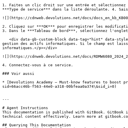
1. Faites un clic droit sur une entrée et sélectionnez 
***Type de service*** dans la liste déroulante. 4. Sais
![](https://cdnweb.devolutions.net/docs/docs_en_kb_KB00
2. Cliquez sur ***OK*** pour enregistrer les modificati
3. Dans le ***Tableau de bord***, sélectionnez l'onglet
   <div data-gb-custom-block data-tag="hint" data-style="info" class="hint hint-info"><p>L'onglet sera nommé selon ce qui a été saisi dans le champ de titre de la 
gestion des actifs informatiques. Si le champ est laiss
informatiques.</p></div>

![](https://cdnweb.devolutions.net/docs/RDMW6080_2024_2
4. Connectez-vous à ce service.

### Voir aussi

* [Devolutions Academy – Must-know features to boost pr
sid=66acc46b-f563-44e0-a318-00bfeaa0a374\&sid_i=0)

---

# Agent Instructions

This documentation is published with GitBook. GitBook i
technical content effectively. Learn more at gitbook.co
## Querying This Documentation
