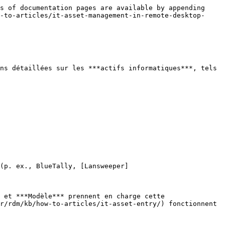
s of documentation pages are available by appending 
-to-articles/it-asset-management-in-remote-desktop-
ns détaillées sur les ***actifs informatiques***, tels 
(p. ex., BlueTally, [Lansweeper]
 et ***Modèle*** prennent en charge cette 
r/rdm/kb/how-to-articles/it-asset-entry/) fonctionnent 