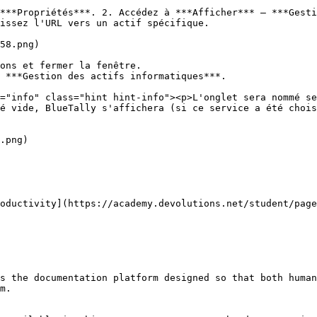
***Propriétés***. 2. Accédez à ***Afficher*** – ***Gesti
issez l'URL vers un actif spécifique.

58.png)

ons et fermer la fenêtre.

 ***Gestion des actifs informatiques***.

é vide, BlueTally s'affichera (si ce service a été chois
.png)

oductivity](https://academy.devolutions.net/student/page
s the documentation platform designed so that both human
m.
