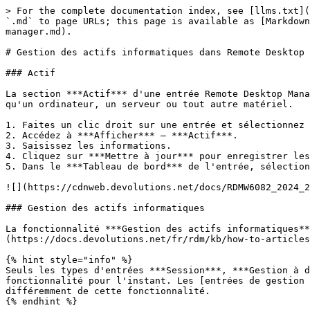
> For the complete documentation index, see [llms.txt](
`.md` to page URLs; this page is available as [Markdown
manager.md).

# Gestion des actifs informatiques dans Remote Desktop 
### Actif

La section ***Actif*** d'une entrée Remote Desktop Mana
qu'un ordinateur, un serveur ou tout autre matériel.

1. Faites un clic droit sur une entrée et sélectionnez 
2. Accédez à ***Afficher*** – ***Actif***.

3. Saisissez les informations.

4. Cliquez sur ***Mettre à jour*** pour enregistrer les
5. Dans le ***Tableau de bord*** de l'entrée, sélection
![](https://cdnweb.devolutions.net/docs/RDMW6082_2024_2
### Gestion des actifs informatiques

La fonctionnalité ***Gestion des actifs informatiques**
(https://docs.devolutions.net/fr/rdm/kb/how-to-articles
{% hint style="info" %}

Seuls les types d'entrées ***Session***, ***Gestion à d
fonctionnalité pour l'instant. Les [entrées de gestion 
différemment de cette fonctionnalité.

{% endhint %}
