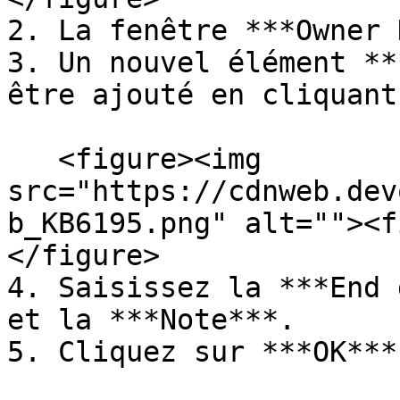
2. La fenêtre ***Owner 
3. Un nouvel élément **
être ajouté en cliquant
   <figure><img 
src="https://cdnweb.dev
b_KB6195.png" alt=""><f
</figure>

4. Saisissez la ***End 
et la ***Note***.

5. Cliquez sur ***OK***.