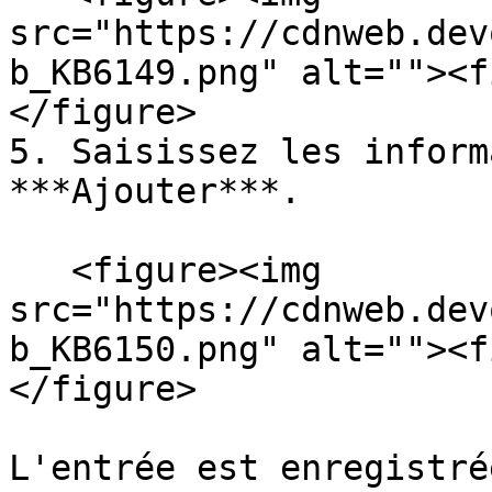
src="https://cdnweb.dev
b_KB6149.png" alt=""><f
</figure>

5. Saisissez les inform
***Ajouter***.

   <figure><img 
src="https://cdnweb.dev
b_KB6150.png" alt=""><f
</figure>

L'entrée est enregistrée